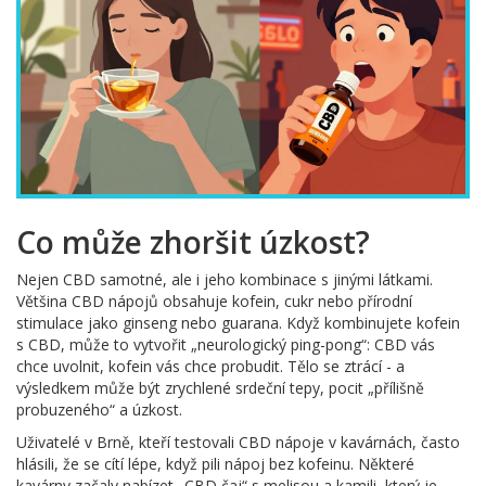
Co může zhoršit úzkost?
Nejen CBD samotné, ale i jeho kombinace s jinými látkami.
Většina CBD nápojů obsahuje kofein, cukr nebo přírodní
stimulace jako ginseng nebo guarana. Když kombinujete kofein
s CBD, může to vytvořit „neurologický ping-pong“: CBD vás
chce uvolnit, kofein vás chce probudit. Tělo se ztrácí - a
výsledkem může být zrychlené srdeční tepy, pocit „přílišně
probuzeného“ a úzkost.
Uživatelé v Brně, kteří testovali CBD nápoje v kavárnách, často
hlásili, že se cítí lépe, když pili nápoj bez kofeinu. Některé
kavárny začaly nabízet „CBD čaj“ s melisou a kamili, který je