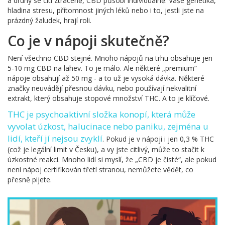
a druhý se cítí ztraceně, CBD působí individuálně. Vaše genetika,
hladina stresu, přítomnost jiných léků nebo i to, jestli jste na
prázdný žaludek, hrají roli.
Co je v nápoji skutečně?
Není všechno CBD stejné. Mnoho nápojů na trhu obsahuje jen
5-10 mg CBD na lahev. To je málo. Ale některé „premium“
nápoje obsahují až 50 mg - a to už je vysoká dávka. Některé
značky neuvádějí přesnou dávku, nebo používají nekvalitní
extrakt, který obsahuje stopové množství THC. A to je klíčové.
THC
je psychoaktivní složka konopí, která může
vyvolat úzkost, halucinace nebo paniku, zejména u
lidí, kteří jí nejsou zvyklí
. Pokud je v nápoji i jen 0,3 % THC
(což je legální limit v Česku), a vy jste citlivý, může to stačit k
úzkostné reakci. Mnoho lidí si myslí, že „CBD je čisté“, ale pokud
není nápoj certifikován třetí stranou, nemůžete vědět, co
přesně pijete.