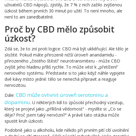
uživatelů CBD nápojů, zjistily, že 7 % z nich zažilo zvýšenou
úzkost během prvních 30 minut po užití. To není mnoho, ale
není to ani zanedbatelné.
Proč by CBD mělo způsobit
úzkost?
Zdá se, že to zní proti logice: CBD má být uklidňující. Ale tělo je
složité. Pokud máte přirozeně nižší úroveň anandamidu -
přirozeného „čistého štěstí“ neurotransmiteru - může CBD
zvýšit jeho hladinu příliš rychle. To může vést k „přetížení“
nervového systému. Představte si to jako když náhle vypijete
dvě kávy místo jedné: tělo se nenechá připravit a reaguje
nervozitou.
CBD
může ovlivnit úroveň serotoninu a
Dále:
dopaminu
. U některých lidí to způsobí přechodný vzestup,
který se projeví jako „přílišná vědomost“ - myslíte si: „Co se
děje? Proč jsem taký nervózní?“ A právě tato otázka může
spustit kruh úzkosti.
Podobně jako u alkoholu, kde někdo při prvním pití cítí uvolnění