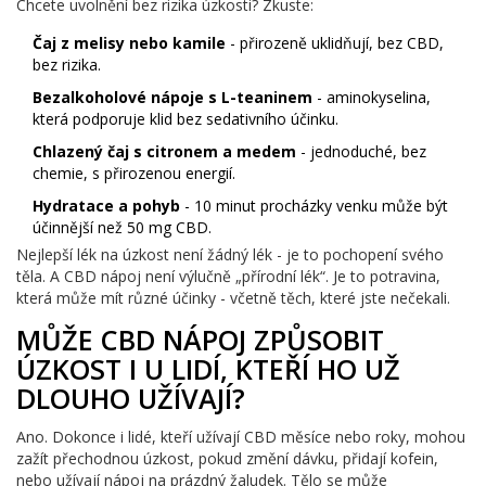
Chcete uvolnění bez rizika úzkosti? Zkuste:
Čaj z melisy nebo kamile
- přirozeně uklidňují, bez CBD,
bez rizika.
Bezalkoholové nápoje s L-teaninem
- aminokyselina,
která podporuje klid bez sedativního účinku.
Chlazený čaj s citronem a medem
- jednoduché, bez
chemie, s přirozenou energií.
Hydratace a pohyb
- 10 minut procházky venku může být
účinnější než 50 mg CBD.
Nejlepší lék na úzkost není žádný lék - je to pochopení svého
těla. A CBD nápoj není výlučně „přírodní lék“. Je to potravina,
která může mít různé účinky - včetně těch, které jste nečekali.
MŮŽE CBD NÁPOJ ZPŮSOBIT
ÚZKOST I U LIDÍ, KTEŘÍ HO UŽ
DLOUHO UŽÍVAJÍ?
Ano. Dokonce i lidé, kteří užívají CBD měsíce nebo roky, mohou
zažít přechodnou úzkost, pokud změní dávku, přidají kofein,
nebo užívají nápoj na prázdný žaludek. Tělo se může