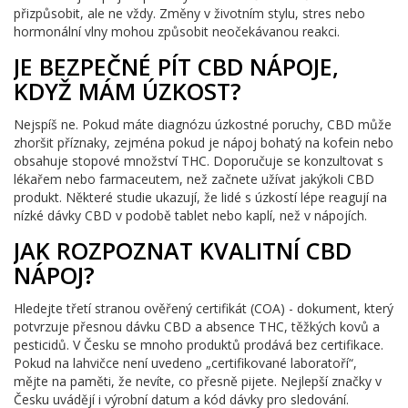
přizpůsobit, ale ne vždy. Změny v životním stylu, stres nebo
hormonální vlny mohou způsobit neočekávanou reakci.
JE BEZPEČNÉ PÍT CBD NÁPOJE,
KDYŽ MÁM ÚZKOST?
Nejspíš ne. Pokud máte diagnózu úzkostné poruchy, CBD může
zhoršit příznaky, zejména pokud je nápoj bohatý na kofein nebo
obsahuje stopové množství THC. Doporučuje se konzultovat s
lékařem nebo farmaceutem, než začnete užívat jakýkoli CBD
produkt. Některé studie ukazují, že lidé s úzkostí lépe reagují na
nízké dávky CBD v podobě tablet nebo kaplí, než v nápojích.
JAK ROZPOZNAT KVALITNÍ CBD
NÁPOJ?
Hledejte třetí stranou ověřený certifikát (COA) - dokument, který
potvrzuje přesnou dávku CBD a absence THC, těžkých kovů a
pesticidů. V Česku se mnoho produktů prodává bez certifikace.
Pokud na lahvičce není uvedeno „certifikované laboratoří“,
mějte na paměti, že nevíte, co přesně pijete. Nejlepší značky v
Česku uvádějí i výrobní datum a kód dávky pro sledování.