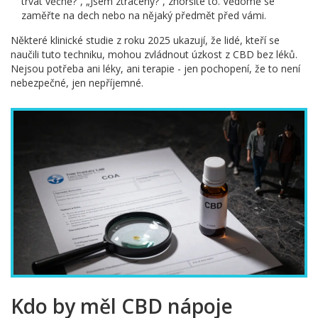
trvat věčně?“, „Jsem ztracený?“, zhoršíte to. Vědomě se
zaměřte na dech nebo na nějaký předmět před vámi.
Některé klinické studie z roku 2025 ukazují, že lidé, kteří se
naučili tuto techniku, mohou zvládnout úzkost z CBD bez léků.
Nejsou potřeba ani léky, ani terapie - jen pochopení, že to není
nebezpečné, jen nepříjemné.
Kdo by měl CBD nápoje