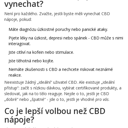
vynechat?
Není pro každého. Zvažte, jestli byste měli vynechat CBD
nápoje, pokud:
Máte diagnózu úzkostné poruchy nebo panické ataky.
Pijete léky na úzkost, depresi nebo spánek - CBD může s nimi
interagovat.
Jste citliví na kofein nebo stimulace.
Jste těhotná nebo kojíte.
Nemáte zkušenosti s CBD a nechcete riskovat neznámé
reakce.
Neexistuje žádný „ideální“ uživatel CBD. Ale existuje „ideální
přístup“: začít s nízkou dávkou, vybírat certifikované produkty, a
sledovat, jak na to tělo reaguje. Nejde o to, jestli je CBD
„dobré“ nebo „špatné“ - jde o to, jestli je vhodné
pro vás
.
Co je lepší volbou než CBD
nápoje?