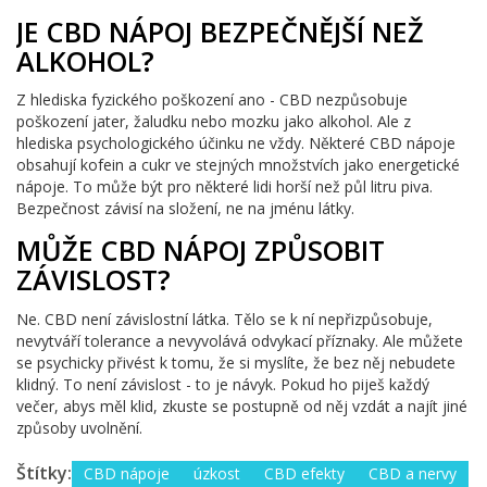
JE CBD NÁPOJ BEZPEČNĚJŠÍ NEŽ
ALKOHOL?
Z hlediska fyzického poškození ano - CBD nezpůsobuje
poškození jater, žaludku nebo mozku jako alkohol. Ale z
hlediska psychologického účinku ne vždy. Některé CBD nápoje
obsahují kofein a cukr ve stejných množstvích jako energetické
nápoje. To může být pro některé lidi horší než půl litru piva.
Bezpečnost závisí na složení, ne na jménu látky.
MŮŽE CBD NÁPOJ ZPŮSOBIT
ZÁVISLOST?
Ne. CBD není závislostní látka. Tělo se k ní nepřizpůsobuje,
nevytváří tolerance a nevyvolává odvykací příznaky. Ale můžete
se psychicky přivést k tomu, že si myslíte, že bez něj nebudete
klidný. To není závislost - to je návyk. Pokud ho piješ každý
večer, abys měl klid, zkuste se postupně od něj vzdát a najít jiné
způsoby uvolnění.
Štítky:
CBD nápoje
úzkost
CBD efekty
CBD a nervy