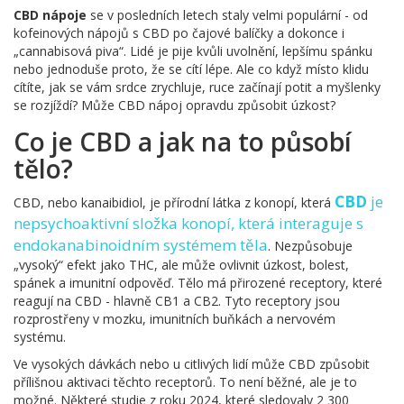
CBD nápoje
se v posledních letech staly velmi populární - od
kofeinových nápojů s CBD po čajové balíčky a dokonce i
„cannabisová piva“. Lidé je pije kvůli uvolnění, lepšímu spánku
nebo jednoduše proto, že se cítí lépe. Ale co když místo klidu
cítíte, jak se vám srdce zrychluje, ruce začínají potit a myšlenky
se rozjíždí? Může CBD nápoj opravdu způsobit úzkost?
Co je CBD a jak na to působí
tělo?
CBD
je
CBD, nebo kanaibidiol, je přírodní látka z konopí, která
nepsychoaktivní složka konopí, která interaguje s
endokanabinoidním systémem těla
. Nezpůsobuje
„vysoký“ efekt jako THC, ale může ovlivnit úzkost, bolest,
spánek a imunitní odpověď. Tělo má přirozené receptory, které
reagují na CBD - hlavně CB1 a CB2. Tyto receptory jsou
rozprostřeny v mozku, imunitních buňkách a nervovém
systému.
Ve vysokých dávkách nebo u citlivých lidí může CBD způsobit
přílišnou aktivaci těchto receptorů. To není běžné, ale je to
možné. Některé studie z roku 2024, které sledovaly 2 300