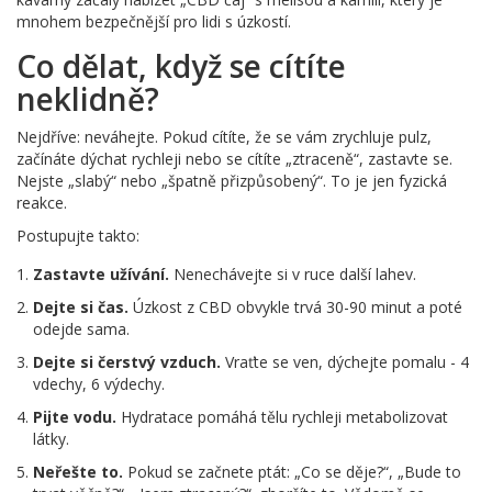
mnohem bezpečnější pro lidi s úzkostí.
Co dělat, když se cítíte
neklidně?
Nejdříve: neváhejte. Pokud cítíte, že se vám zrychluje pulz,
začínáte dýchat rychleji nebo se cítíte „ztraceně“, zastavte se.
Nejste „slabý“ nebo „špatně přizpůsobený“. To je jen fyzická
reakce.
Postupujte takto:
Zastavte užívání.
Nenechávejte si v ruce další lahev.
Dejte si čas.
Úzkost z CBD obvykle trvá 30-90 minut a poté
odejde sama.
Dejte si čerstvý vzduch.
Vraťte se ven, dýchejte pomalu - 4
vdechy, 6 výdechy.
Pijte vodu.
Hydratace pomáhá tělu rychleji metabolizovat
látky.
Neřešte to.
Pokud se začnete ptát: „Co se děje?“, „Bude to