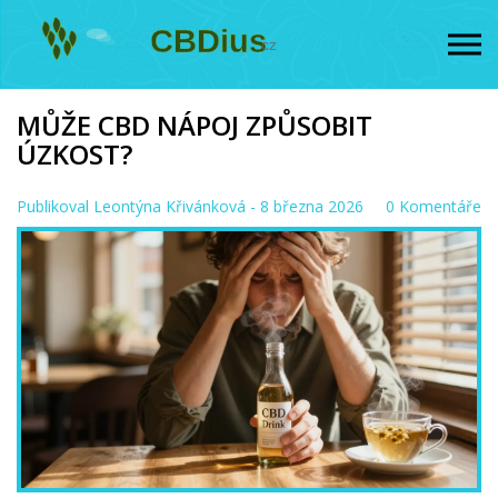
MŮŽE CBD NÁPOJ ZPŮSOBIT
ÚZKOST?
Publikoval
Leontýna Křivánková
- 8 března 2026
0 Komentáře