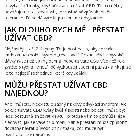
odvykací příznaky, když přestanou užívat CBD. To, co někdy
považujeme za „závislost“, je vlastně přizpůsobení těla -
tolerance. To se dá vyřešit pauzou, ne odvykáním.
JAK DLOUHO BYCH MĚL PŘESTAT
UŽÍVAT CBD?
Nejčastěji stačí 2-4 týdny. To je dost na to, aby se vaše
endokannabinoide systém „resetoval“. Pokud užíváte vysoké
dávky (více než 30 mg denně) nebo užíváte CBD více než rok,
zvažte 6 týdnů. Mnozí lidé vyzkoušejí 30denní pauzu - a říkají, že
je to nejlepší rozhodnutí, které kdy udělali.
MŮŽU PŘESTAT UŽÍVAT CBD
NAJEDNOU?
Ano, můžete. Neexistuje žádný rizikový odvykací syndrom. Ale
pokud užíváte CBD květy kvůli úzkosti nebo bolesti, může být
lepší postupně snižovat dávku - protože vám to pomůže lépe
sledovat, jak se vaše tělo mění. Náhlé přestání může způsobit
dočasný návrat původních příznaků, což může být
psychologicky náročné.