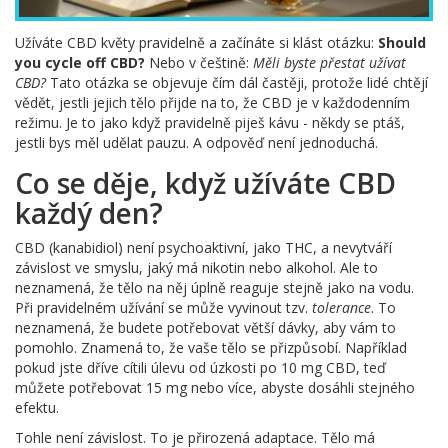
Užíváte CBD květy pravidelně a začínáte si klást otázku:
Should
you cycle off CBD?
Nebo v češtině:
Měli byste přestat užívat
CBD?
Tato otázka se objevuje čím dál častěji, protože lidé chtějí
vědět, jestli jejich tělo přijde na to, že CBD je v každodenním
režimu. Je to jako když pravidelně piješ kávu - někdy se ptáš,
jestli bys měl udělat pauzu. A odpověď není jednoduchá.
Co se děje, když užíváte CBD
každý den?
CBD (kanabidiol) není psychoaktivní, jako THC, a nevytváří
závislost ve smyslu, jaký má nikotin nebo alkohol. Ale to
neznamená, že tělo na něj úplně reaguje stejně jako na vodu.
Při pravidelném užívání se může vyvinout tzv.
tolerance
. To
neznamená, že budete potřebovat větší dávky, aby vám to
pomohlo. Znamená to, že vaše tělo se přizpůsobí. Například
pokud jste dříve cítili úlevu od úzkosti po 10 mg CBD, teď
můžete potřebovat 15 mg nebo více, abyste dosáhli stejného
efektu.
Tohle není závislost. To je přirozená adaptace. Tělo má