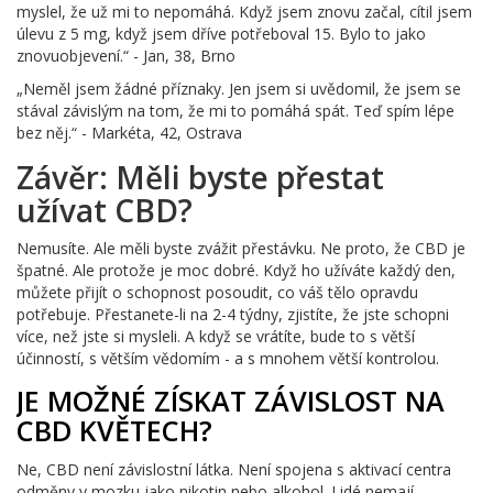
myslel, že už mi to nepomáhá. Když jsem znovu začal, cítil jsem
úlevu z 5 mg, když jsem dříve potřeboval 15. Bylo to jako
znovuobjevení.“ - Jan, 38, Brno
„Neměl jsem žádné příznaky. Jen jsem si uvědomil, že jsem se
stával závislým na tom, že mi to pomáhá spát. Teď spím lépe
bez něj.“ - Markéta, 42, Ostrava
Závěr: Měli byste přestat
užívat CBD?
Nemusíte. Ale měli byste zvážit přestávku. Ne proto, že CBD je
špatné. Ale protože je moc dobré. Když ho užíváte každý den,
můžete přijít o schopnost posoudit, co váš tělo opravdu
potřebuje. Přestanete-li na 2-4 týdny, zjistíte, že jste schopni
více, než jste si mysleli. A když se vrátíte, bude to s větší
účinností, s větším vědomím - a s mnohem větší kontrolou.
JE MOŽNÉ ZÍSKAT ZÁVISLOST NA
CBD KVĚTECH?
Ne, CBD není závislostní látka. Není spojena s aktivací centra
odměny v mozku jako nikotin nebo alkohol. Lidé nemají