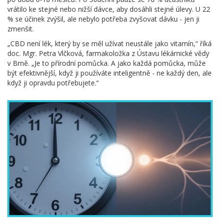
vrátilo ke stejné nebo nižší dávce, aby dosáhli stejné úlevy. U 22
% se účinek zvýšil, ale nebylo potřeba zvyšovat dávku - jen ji
zmenšit.
„CBD není lék, který by se měl užívat neustále jako vitamín,“ říká
doc. Mgr. Petra Vlčková, farmakoložka z Ústavu lékárnické vědy
v Brně. „Je to přírodní pomůcka. A jako každá pomůcka, může
být efektivnější, když ji používáte inteligentně - ne každý den, ale
když ji opravdu potřebujete.“