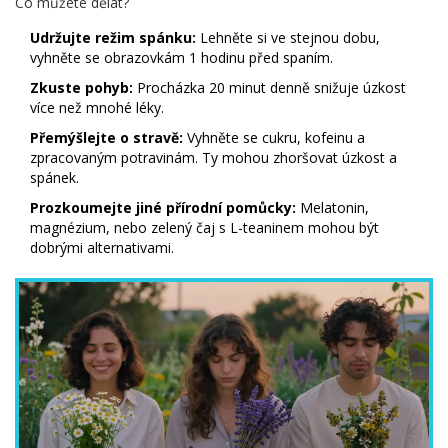
Co můžete dělat?
Udržujte režim spánku:
Lehněte si ve stejnou dobu,
vyhněte se obrazovkám 1 hodinu před spaním.
Zkuste pohyb:
Procházka 20 minut denně snižuje úzkost
více než mnohé léky.
Přemýšlejte o stravě:
Vyhněte se cukru, kofeinu a
zpracovaným potravinám. Ty mohou zhoršovat úzkost a
spánek.
Prozkoumejte jiné přírodní pomůcky:
Melatonin,
magnézium, nebo zelený čaj s L-teaninem mohou být
dobrými alternativami.