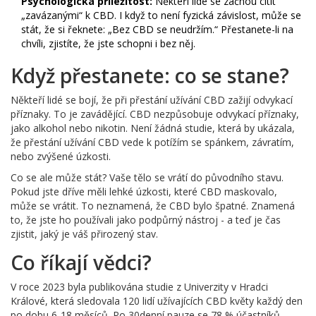
Psychologická příležitost:
Někteří lidé se začnou cítit
„zavázanými“ k CBD. I když to není fyzická závislost, může se
stát, že si řeknete: „Bez CBD se neudržím.“ Přestanete-li na
chvíli, zjistíte, že jste schopni i bez něj.
Když přestanete: co se stane?
Někteří lidé se bojí, že při přestání užívání CBD zažijí odvykací
příznaky. To je zavádějící. CBD nezpůsobuje odvykací příznaky,
jako alkohol nebo nikotin. Není žádná studie, která by ukázala,
že přestání užívání CBD vede k potížím se spánkem, závratím,
nebo zvýšené úzkosti.
Co se ale může stát? Vaše tělo se vrátí do původního stavu.
Pokud jste dříve měli lehké úzkosti, které CBD maskovalo,
může se vrátit. To neznamená, že CBD bylo špatné. Znamená
to, že jste ho používali jako podpůrný nástroj - a teď je čas
zjistit, jaký je váš přirozený stav.
Co říkají vědci?
V roce 2023 byla publikována studie z Univerzity v Hradci
Králové, která sledovala 120 lidí užívajících CBD květy každý den
po dobu 6-18 měsíců. Po 30denní pauze se 78 % účastníků