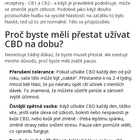
receptory - CB1 a CB2 - a když je pravidelně podněcuje, může
se zmenšit jejich citlivost. Podobně jako když dlouho
posloucháte hudbu na vysoké hlasitosti: na začátku to bylo
hlasité, teď už to zní normálně. Tělo se přizpůsobilo.
Proč byste měli přestat užívat
CBD na dobu?
Neexistuje žádný důkaz, že byste museli přestat. Ale existuje
mnoho důvodů, proč byste měli zvážit pauzu.
Přerušení tolerance:
Pokud užíváte CBD každý den od půl
roku, vaše tělo může být „nabité“. Přestanete-li na 2-4 týdny,
mnozí lidé hlásí, že po návratu opět cítí účinek z menších
dávek. To znamená, že můžete ušetřit peníze a zároveň
zvýšit účinnost.
Čistější zpětná vazba:
Když užíváte CBD každý den, těžko
víte, jestli vaše úleva od úzkosti, bolesti nebo nespavosti je
kvůli CBD, nebo kvůli jiné změně - třeba lepšímu spánku,
změně stravy nebo snížení stresu. Pauza vám pomůže vidět,
co opravdu funguje.