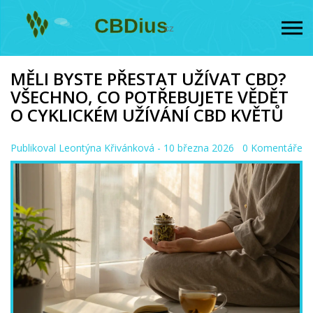
MĚLI BYSTE PŘESTAT UŽÍVAT CBD?
VŠECHNO, CO POTŘEBUJETE VĚDĚT
O CYKLICKÉM UŽÍVÁNÍ CBD KVĚTŮ
Publikoval
Leontýna Křivánková
- 10 března 2026
0 Komentáře