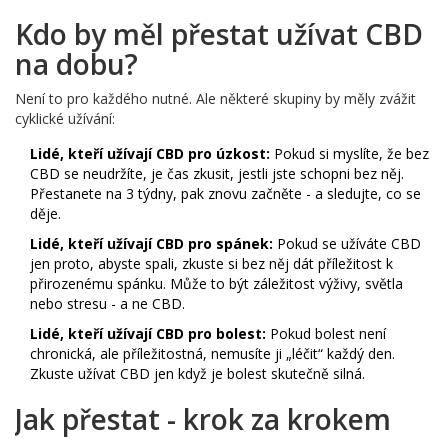
Kdo by měl přestat užívat CBD
na dobu?
Není to pro každého nutné. Ale některé skupiny by měly zvážit
cyklické užívání:
Lidé, kteří užívají CBD pro úzkost:
Pokud si myslíte, že bez
CBD se neudržíte, je čas zkusit, jestli jste schopni bez něj.
Přestanete na 3 týdny, pak znovu začněte - a sledujte, co se
děje.
Lidé, kteří užívají CBD pro spánek:
Pokud se užíváte CBD
jen proto, abyste spali, zkuste si bez něj dát příležitost k
přirozenému spánku. Může to být záležitost výživy, světla
nebo stresu - a ne CBD.
Lidé, kteří užívají CBD pro bolest:
Pokud bolest není
chronická, ale příležitostná, nemusíte ji „léčit“ každý den.
Zkuste užívat CBD jen když je bolest skutečně silná.
Jak přestat - krok za krokem