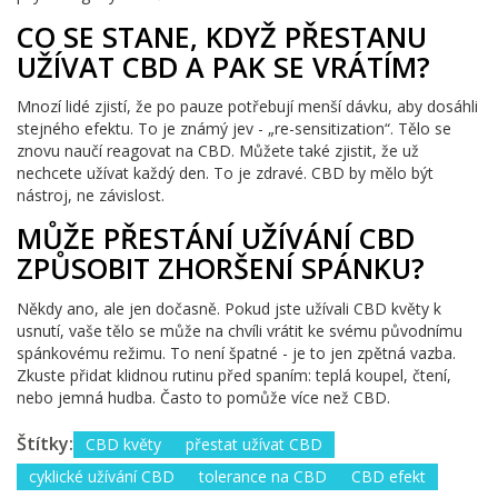
CO SE STANE, KDYŽ PŘESTANU
UŽÍVAT CBD A PAK SE VRÁTÍM?
Mnozí lidé zjistí, že po pauze potřebují menší dávku, aby dosáhli
stejného efektu. To je známý jev - „re-sensitization“. Tělo se
znovu naučí reagovat na CBD. Můžete také zjistit, že už
nechcete užívat každý den. To je zdravé. CBD by mělo být
nástroj, ne závislost.
MŮŽE PŘESTÁNÍ UŽÍVÁNÍ CBD
ZPŮSOBIT ZHORŠENÍ SPÁNKU?
Někdy ano, ale jen dočasně. Pokud jste užívali CBD květy k
usnutí, vaše tělo se může na chvíli vrátit ke svému původnímu
spánkovému režimu. To není špatné - je to jen zpětná vazba.
Zkuste přidat klidnou rutinu před spaním: teplá koupel, čtení,
nebo jemná hudba. Často to pomůže více než CBD.
Štítky:
CBD květy
přestat užívat CBD
cyklické užívání CBD
tolerance na CBD
CBD efekt