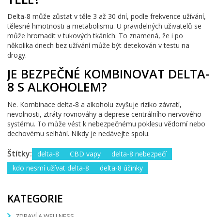
Delta-8 může zůstat v těle 3 až 30 dní, podle frekvence užívání,
tělesné hmotnosti a metabolismu. U pravidelných uživatelů se
může hromadit v tukových tkáních. To znamená, že i po
několika dnech bez užívání může být detekován v testu na
drogy.
JE BEZPEČNÉ KOMBINOVAT DELTA-
8 S ALKOHOLEM?
Ne. Kombinace delta-8 a alkoholu zvyšuje riziko závratí,
nevolnosti, ztráty rovnováhy a deprese centrálního nervového
systému. To může vést k nebezpečnému poklesu vědomí nebo
dechovému selhání. Nikdy je nedávejte spolu.
Štítky:
delta-8
CBD vapy
delta-8 nebezpečí
kdo nesmí užívat delta-8
delta-8 účinky
KATEGORIE
ZDRAVÍ A WELLNESS