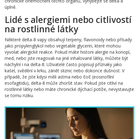
chronické onemocnění těchto orgánů, vyhýbejte se delta-8
úplně.
Lidé s alergiemi nebo citlivostí
na rostlinné látky
Některé delta-8 vapy obsahují terpeny, flavonoidy nebo přísady
jako propylenglykol nebo vegetable glycerin, které mohou
vyvolat alergické reakce. Pokud máte historii alergie na konopí,
med, nebo jste reagovali na jiné inhalované látky, můžete být
náchylní i na delta-8. Uživatelé často popisují příznaky jako
kašel, svědění v krku, zánět sliznic nebo dokonce dušnost. V
případě, že jste kdysi měli astma nebo EoE (eosinofilní
esofagitidu), delta-8 může zhoršit stav. Pokud jste citliví na
rostlinné látky nebo máte chronické dýchací potíže, nevystavujte
se tomu riziku.