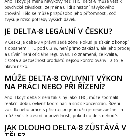
Ano, i když je méně návykový než THC, delta-8 může vést k
psychické závislosti, zejména u lidí s historií návykového
chování. Tělo se může přizpůsobit jeho přítomnosti, což
zvyšuje riziko potřeby vyšších dávek.
JE DELTA-8 LEGÁLNÍ V ČESKU?
V Česku je delta-8 v právní šedé zóně. Pokud je získán z konopí
s obsahem THC pod 0,3 %, není přímo zakázán, ale jeho prodej
a užívání není oficiálně regulován. To znamená, že kvalita,
čistota a bezpečnost produktů nejsou kontrolovány - a to je
hlavní riziko.
MŮŽE DELTA-8 OVLIVNIT VÝKON
NA PRÁCI NEBO PŘI ŘÍZENÍ?
Ano. I když delta-8 není tak silný jako THC, může zpomalit
reakční dobu, ovlivnit koordinaci a snížit koncentraci. Řízení
vozidla nebo práce s přístroji po jeho užití je nebezpečné - a
může vést k trestní odpovědnosti, pokud dojde k nehodě.
JAK DLOUHO DELTA-8 ZŮSTÁVÁ V
TĚLE?