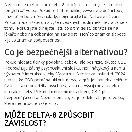
Než jste se rozhodli pro delta-8, možná jste si mysleli, že je to
jen „lehká“ volba. Pokud teď cítíte neklid, zvýšené srdeční tepy,
závratě nebo změny nálady, neignorujte to. Zastavte užívání.
Pokud máte některou z výše uvedených podmínek, nevraťte se k
tomu. Pokud jste si nejste jisti, co s tím dělat, obraťte se na
lékaře nebo na odborníka na závislosti. Není to známka slabosti
- je to známka zodpovědnosti.
Co je bezpečnější alternativou?
Pokud hledáte účinky podobné delta-8, ale bez rizik, zkuste CBD.
Neobsahuje žádný psychoaktivní složku, není návykový a nemá
významné interakce s léky. Výzkum z Karolinska Institutet (2024)
ukázal, že CBD pomáhá uklidnit nervy, zlepšuje spánek a snižuje
úzkost - a to bez rizika psychózy, vlivu na vývoj mozku nebo
interakcí s léky. Pokud chcete mírné uvolnění, CBD je
bezpečnější cesta. Neznamená to, že je to lék - ale je to volba,
která neohrožuje vaše zdraví.
MŮŽE DELTA-8 ZPŮSOBIT
ZÁVISLOST?