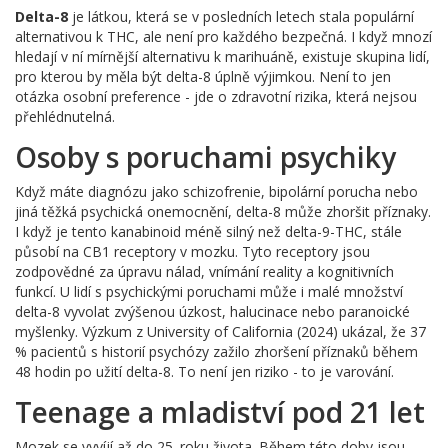
Delta-8
je látkou, která se v posledních letech stala populární
alternativou k THC, ale není pro každého bezpečná. I když mnozí
hledají v ní mírnější alternativu k marihuáně, existuje skupina lidí,
pro kterou by měla být delta-8 úplně výjimkou. Není to jen
otázka osobní preference - jde o zdravotní rizika, která nejsou
přehlédnutelná.
Osoby s poruchami psychiky
Když máte diagnózu jako schizofrenie, bipolární porucha nebo
jiná těžká psychická onemocnění, delta-8 může zhoršit příznaky.
I když je tento kanabinoid méně silný než delta-9-THC, stále
působí na CB1 receptory v mozku. Tyto receptory jsou
zodpovědné za úpravu nálad, vnímání reality a kognitivních
funkcí. U lidí s psychickými poruchami může i malé množství
delta-8 vyvolat zvýšenou úzkost, halucinace nebo paranoické
myšlenky. Výzkum z University of California (2024) ukázal, že 37
% pacientů s historií psychózy zažilo zhoršení příznaků během
48 hodin po užití delta-8. To není jen riziko - to je varování.
Teenage a mladiství pod 21 let
Mozek se vyvíjí až do 25. roku života. Během této doby jsou