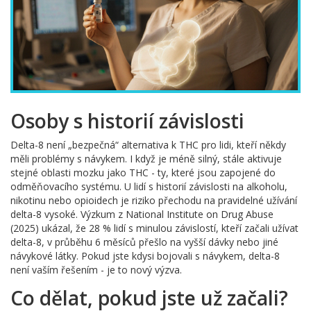
Osoby s historií závislosti
Delta-8 není „bezpečná“ alternativa k THC pro lidi, kteří někdy
měli problémy s návykem. I když je méně silný, stále aktivuje
stejné oblasti mozku jako THC - ty, které jsou zapojené do
odměňovacího systému. U lidí s historií závislosti na alkoholu,
nikotinu nebo opioidech je riziko přechodu na pravidelné užívání
delta-8 vysoké. Výzkum z National Institute on Drug Abuse
(2025) ukázal, že 28 % lidí s minulou závislostí, kteří začali užívat
delta-8, v průběhu 6 měsíců přešlo na vyšší dávky nebo jiné
návykové látky. Pokud jste kdysi bojovali s návykem, delta-8
není vaším řešením - je to nový výzva.
Co dělat, pokud jste už začali?