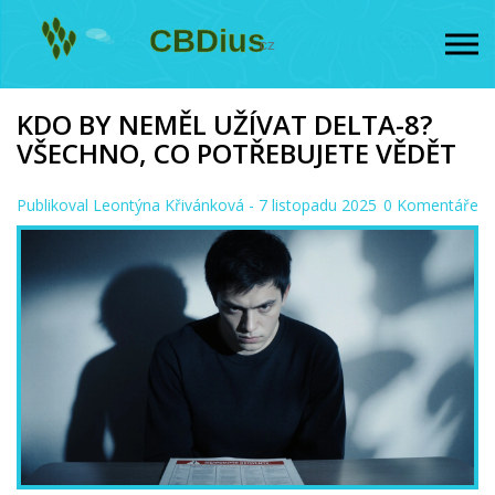
KDO BY NEMĚL UŽÍVAT DELTA-8?
VŠECHNO, CO POTŘEBUJETE VĚDĚT
Publikoval
Leontýna Křivánková
- 7 listopadu 2025
0 Komentáře