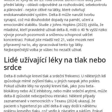
přední laloky - oblasti odpovědné za rozhodování, sebekontrolu
a plánování - nejvíce citlivé na látky, které ovlivňují
endokannabinoidní systém. Delta-8 může narušit tvorbu
synapsí, což má dlouhodobé dopady na paměť, učení a
emocionální stabilitu. Studie z Johns Hopkins (2023) zjistila, že
mladiství, kteří pravidelně užívali delta-8, měli o 40 % vyšší riziko
vývoje poruch pozornosti a sníženou schopnost udržet
koncentraci. Pokud jste mladší než 21, vaše mozek není
připravený na to, aby zpracovával tento typ látky.
Nejbezpečnější volba je vůbec ho nezačít užívat.
Lidé užívající léky na tlak nebo
srdce
Delta-8 ovlivňuje krevní tlak a srdeční frekvenci. U některých lidí
způsobuje mírné zvýšení tlaku, u jiných naopak jeho pokles.
Pokud užíváte léky na vysoký krevní tlak, jako jsou beta-
blokátory nebo ACE inhibitory, nebo máte srdeční arytmii, může
delta-8 způsobit nebezpečnou interakci. Některé případy
zaznamenané v nemocnicích v Texasu (2024) ukazují, že
pacienti s hypertenzí po užití delta-8 vapy došli k náhlému
poklesu krevního tlaku, což vedlo k závratím a pádům. Pokud