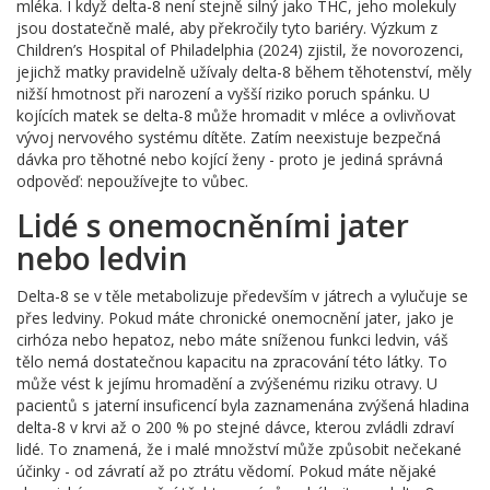
mléka. I když delta-8 není stejně silný jako THC, jeho molekuly
jsou dostatečně malé, aby překročily tyto bariéry. Výzkum z
Children’s Hospital of Philadelphia (2024) zjistil, že novorozenci,
jejichž matky pravidelně užívaly delta-8 během těhotenství, měly
nižší hmotnost při narození a vyšší riziko poruch spánku. U
kojících matek se delta-8 může hromadit v mléce a ovlivňovat
vývoj nervového systému dítěte. Zatím neexistuje bezpečná
dávka pro těhotné nebo kojící ženy - proto je jediná správná
odpověď: nepoužívejte to vůbec.
Lidé s onemocněními jater
nebo ledvin
Delta-8 se v těle metabolizuje především v játrech a vylučuje se
přes ledviny. Pokud máte chronické onemocnění jater, jako je
cirhóza nebo hepatoz, nebo máte sníženou funkci ledvin, váš
tělo nemá dostatečnou kapacitu na zpracování této látky. To
může vést k jejímu hromadění a zvýšenému riziku otravy. U
pacientů s jaterní insuficencí byla zaznamenána zvýšená hladina
delta-8 v krvi až o 200 % po stejné dávce, kterou zvládli zdraví
lidé. To znamená, že i malé množství může způsobit nečekané
účinky - od závratí až po ztrátu vědomí. Pokud máte nějaké