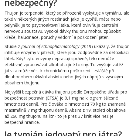
nebezpečný?
Thujon je terpenoid, který se přirozeně vyskytuje v tymiánu, ale
také v některých jiných rostlinách jako je cypřiš, máta nebo
pelyněk. Je to psychoaktivní látka, která ovlivňuje centrální
nervovou soustavu. Vysoké dávky thujonu mohou způsobit
křeče, halucinace, poruchy vědomí a poškození jater.
Studie z
Journal of Ethnopharmacology
(2019) ukázaly, že thujon
inhibuje enzymy v játrech, které jsou zodpovědné za detoxikaci
látek. Když tyto enzymy nepracují správně, tělo nemůže
efektivně zpracovávat alkohol a jiné toxiny. To zvyšuje zátěž
játra a může vést k chronickému poškození - zvláště při
dlouhodobém užívání absintu nebo jiných nápojů s vysokým
obsahem thujonu.
Nejvyšší bezpečná dávka thujonu podle Evropského úřadu pro
bezpečnost potravin (EFSA) je 0,1 mg na kilogram tělesné
hmotnosti denně. Pro člověka o hmotnosti 70 kg to znamená
maximálně 7 mg thujonu denně. Absint z 19. století obsahoval
až 260 mg thujonu na litr - to je přes 37 krát více než je
bezpečná hranice.
Je tymián jedovatý pro játra?