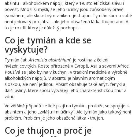
absintu - alkoholickém nápoji, který v 19. století získal slávu i
pověst. Mnozí si myslí, že jeho účinky jsou způsobeny právě
tymiánem, ale skutečným viníkem je thujon. Tymián sám o sobě
není jedovatý pro játra - ale jeho obsažená látka thujon ano. A
to je rozdíl, který je důležitý pochopit.
Co je tymián a kde se
vyskytuje?
Tymián (lat.
Artemisia absinthium
) je rostlina z čeledi
hvězdnicovitých. Roste přirozeně v Evropě, Asii a severní Africe.
Používá se jako bylina v kuchyni, v tradiční medicíně a výrobně
alkoholických nápojů. V absintu je hlavním aromatickým
složkou, ale není jedinou. Absint obsahuje také anýz, fenykl a
další byliny, které spolu vytvářejí jeho charakteristickou chuť a
vůni.
Ve většině případů se lidé ptají na tymián, protože se spojuje s
absintem a jeho „zvláštními účinky“. Ale tymián jako takový není
problém. Problém je jeho obsažená látka - thujon.
Co je thujon a proč je