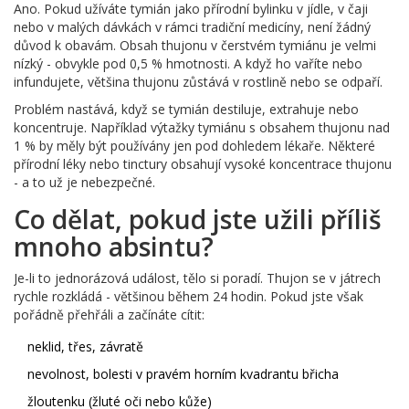
Ano. Pokud užíváte tymián jako přírodní bylinku v jídle, v čaji
nebo v malých dávkách v rámci tradiční medicíny, není žádný
důvod k obavám. Obsah thujonu v čerstvém tymiánu je velmi
nízký - obvykle pod 0,5 % hmotnosti. A když ho vaříte nebo
infundujete, většina thujonu zůstává v rostlině nebo se odpaří.
Problém nastává, když se tymián destiluje, extrahuje nebo
koncentruje. Například výtažky tymiánu s obsahem thujonu nad
1 % by měly být používány jen pod dohledem lékaře. Některé
přírodní léky nebo tinctury obsahují vysoké koncentrace thujonu
- a to už je nebezpečné.
Co dělat, pokud jste užili příliš
mnoho absintu?
Je-li to jednorázová událost, tělo si poradí. Thujon se v játrech
rychle rozkládá - většinou během 24 hodin. Pokud jste však
pořádně přehřáli a začínáte cítit:
neklid, třes, závratě
nevolnost, bolesti v pravém horním kvadrantu břicha
žloutenku (žluté oči nebo kůže)