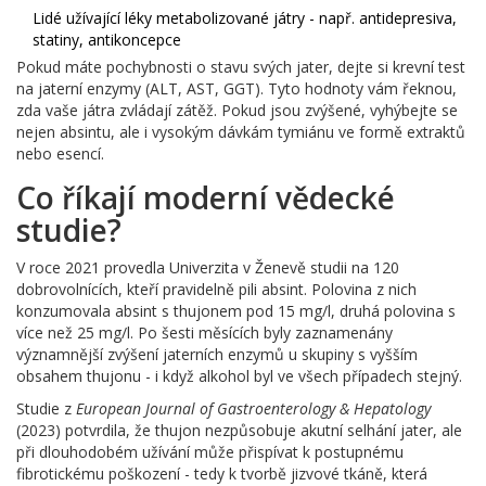
Lidé užívající léky metabolizované játry - např. antidepresiva,
statiny, antikoncepce
Pokud máte pochybnosti o stavu svých jater, dejte si krevní test
na jaterní enzymy (ALT, AST, GGT). Tyto hodnoty vám řeknou,
zda vaše játra zvládají zátěž. Pokud jsou zvýšené, vyhýbejte se
nejen absintu, ale i vysokým dávkám tymiánu ve formě extraktů
nebo esencí.
Co říkají moderní vědecké
studie?
V roce 2021 provedla Univerzita v Ženevě studii na 120
dobrovolnících, kteří pravidelně pili absint. Polovina z nich
konzumovala absint s thujonem pod 15 mg/l, druhá polovina s
více než 25 mg/l. Po šesti měsících byly zaznamenány
významnější zvýšení jaterních enzymů u skupiny s vyšším
obsahem thujonu - i když alkohol byl ve všech případech stejný.
Studie z
European Journal of Gastroenterology & Hepatology
(2023) potvrdila, že thujon nezpůsobuje akutní selhání jater, ale
při dlouhodobém užívání může přispívat k postupnému
fibrotickému poškození - tedy k tvorbě jizvové tkáně, která