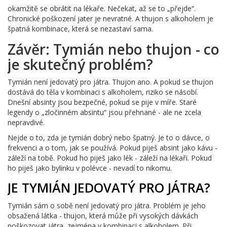
okamžitě se obrátit na lékaře. Nečekat, až se to „přejde“.
Chronické poškození jater je nevratné. A thujon s alkoholem je
špatná kombinace, která se nezastaví sama.
Závěr: Tymián nebo thujon - co
je skutečný problém?
Tymián není jedovatý pro játra. Thujon ano. A pokud se thujon
dostává do těla v kombinaci s alkoholem, riziko se násobí.
Dnešní absinty jsou bezpečné, pokud se pije v míře. Staré
legendy o „zločinném absintu“ jsou přehnané - ale ne zcela
nepravdivé.
Nejde o to, zda je tymián dobrý nebo špatný. Je to o dávce, o
frekvenci a o tom, jak se používá. Pokud piješ absint jako kávu -
záleží na tobě. Pokud ho piješ jako lék - záleží na lékaři. Pokud
ho piješ jako bylinku v polévce - nevadí to nikomu.
JE TYMIÁN JEDOVATÝ PRO JÁTRA?
Tymián sám o sobě není jedovatý pro játra. Problém je jeho
obsažená látka - thujon, která může při vysokých dávkách
poškozovat játra, zejména v kombinaci s alkoholem. Při