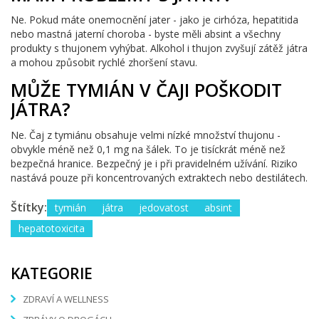
Ne. Pokud máte onemocnění jater - jako je cirhóza, hepatitida
nebo mastná jaterní choroba - byste měli absint a všechny
produkty s thujonem vyhýbat. Alkohol i thujon zvyšují zátěž játra
a mohou způsobit rychlé zhoršení stavu.
MŮŽE TYMIÁN V ČAJI POŠKODIT
JÁTRA?
Ne. Čaj z tymiánu obsahuje velmi nízké množství thujonu -
obvykle méně než 0,1 mg na šálek. To je tisíckrát méně než
bezpečná hranice. Bezpečný je i při pravidelném užívání. Riziko
nastává pouze při koncentrovaných extraktech nebo destilátech.
Štítky:
tymián
játra
jedovatost
absint
hepatotoxicita
KATEGORIE
ZDRAVÍ A WELLNESS