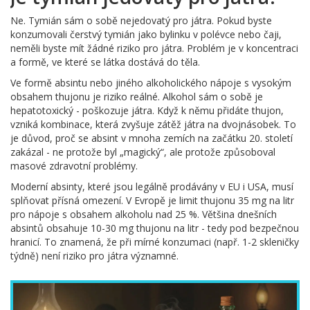
Ne. Tymián sám o sobě nejedovatý pro játra. Pokud byste
konzumovali čerstvý tymián jako bylinku v polévce nebo čaji,
neměli byste mít žádné riziko pro játra. Problém je v koncentraci
a formě, ve které se látka dostává do těla.
Ve formě absintu nebo jiného alkoholického nápoje s vysokým
obsahem thujonu je riziko reálné. Alkohol sám o sobě je
hepatotoxický - poškozuje játra. Když k němu přidáte thujon,
vzniká kombinace, která zvyšuje zátěž játra na dvojnásobek. To
je důvod, proč se absint v mnoha zemích na začátku 20. století
zakázal - ne protože byl „magický“, ale protože způsoboval
masové zdravotní problémy.
Moderní absinty, které jsou legálně prodávány v EU i USA, musí
splňovat přísná omezení. V Evropě je limit thujonu 35 mg na litr
pro nápoje s obsahem alkoholu nad 25 %. Většina dnešních
absintů obsahuje 10-30 mg thujonu na litr - tedy pod bezpečnou
hranicí. To znamená, že při mírné konzumaci (např. 1-2 skleničky
týdně) není riziko pro játra významné.