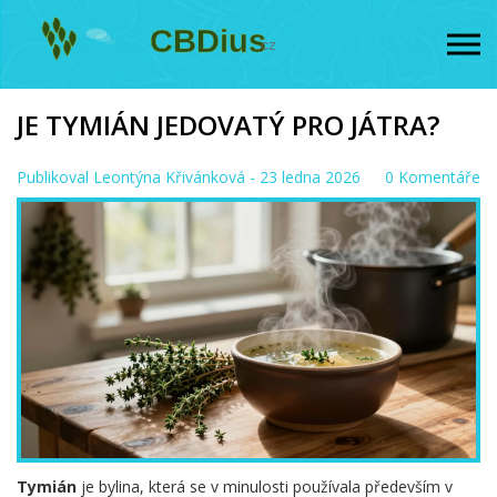
JE TYMIÁN JEDOVATÝ PRO JÁTRA?
Publikoval
Leontýna Křivánková
- 23 ledna 2026
0 Komentáře
Tymián
je bylina, která se v minulosti používala především v