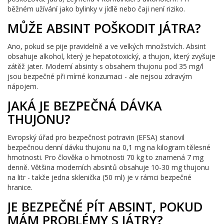
běžném užívání jako bylinky v jídlě nebo čaji není riziko.
MŮŽE ABSINT POŠKODIT JÁTRA?
Ano, pokud se pije pravidelně a ve velkých množstvích. Absint
obsahuje alkohol, který je hepatotoxický, a thujon, který zvyšuje
zátěž jater. Moderní absinty s obsahem thujonu pod 35 mg/l
jsou bezpečné při mírné konzumaci - ale nejsou zdravým
nápojem.
JAKÁ JE BEZPEČNÁ DÁVKA
THUJONU?
Evropský úřad pro bezpečnost potravin (EFSA) stanovil
bezpečnou denní dávku thujonu na 0,1 mg na kilogram tělesné
hmotnosti. Pro člověka o hmotnosti 70 kg to znamená 7 mg
denně. Většina moderních absintů obsahuje 10-30 mg thujonu
na litr - takže jedna sklenička (50 ml) je v rámci bezpečné
hranice.
JE BEZPEČNÉ PÍT ABSINT, POKUD
MÁM PROBLÉMY S JÁTRY?