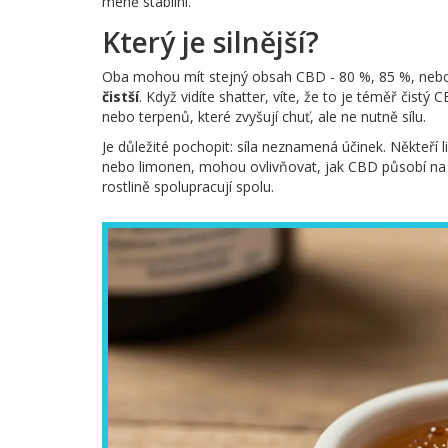
méně stabilní.
Který je silnější?
Oba mohou mít stejný obsah CBD - 80 %, 85 %, nebo do
čistší
. Když vidíte shatter, víte, že to je téměř čis
nebo terpenů, které zvyšují chuť, ale ne nutně sílu.
Je důležité pochopit: síla neznamená účinek. Někteří l
nebo limonen, mohou ovlivňovat, jak CBD působí na 
rostlině spolupracují spolu.