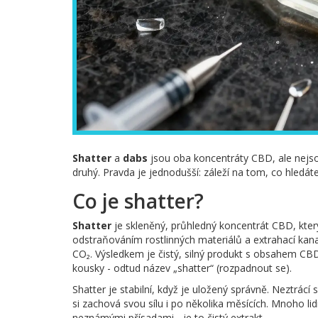
Shatter
a
dabs
jsou oba koncentráty CBD, ale nejsou
druhý. Pravda je jednodušší: záleží na tom, co hledáte.
Co je shatter?
Shatter
je skleněný, průhledný koncentrát CBD, který
odstraňováním rostlinných materiálů a extrahací ka
CO₂. Výsledkem je čistý, silný produkt s obsahem CB
kousky - odtud název „shatter“ (rozpadnout se).
Shatter je stabilní, když je uložený správně. Neztrácí
si zachová svou sílu i po několika měsících. Mnoho lid
neznámými přísadami - je to čistý extrakt.