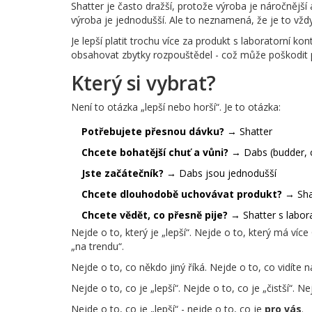
Shatter je často dražší, protože výroba je náročnější
výroba je jednodušší. Ale to neznamená, že je to vždy 
Je lepší platit trochu více za produkt s laboratorní 
obsahovat zbytky rozpouštědel - což může poškodit pl
Který si vybrat?
Není to otázka „lepší nebo horší“. Je to otázka:
Potřebujete přesnou dávku?
→ Shatter
Chcete bohatější chuť a vůni?
→ Dabs (budder, 
Jste začátečník?
→ Dabs jsou jednodušší
Chcete dlouhodobě uchovávat produkt?
→ Sha
Chcete vědět, co přesně pije?
→ Shatter s labor
Nejde o to, který je „lepší“. Nejde o to, který má více
„na trendu“.
Nejde o to, co někdo jiný říká. Nejde o to, co vidíte 
Nejde o to, co je „lepší“. Nejde o to, co je „čistší“. Nej
Nejde o to, co je „lepší“ - nejde o to, co je
pro vás
.