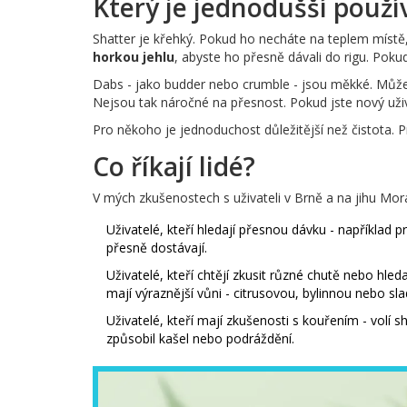
Který je jednodušší použí
Shatter je křehký. Pokud ho necháte na teplem místě,
horkou jehlu
, abyste ho přesně dávali do rigu. Pokud
Dabs - jako budder nebo crumble - jsou měkké. Může
Nejsou tak náročné na přesnost. Pokud jste nový už
Pro někoho je jednoduchost důležitější než čistota. Pr
Co říkají lidé?
V mých zkušenostech s uživateli v Brně a na jihu Mora
Uživatelé, kteří hledají přesnou dávku - například pr
přesně dostávají.
Uživatelé, kteří chtějí zkusit různé chutě nebo hled
mají výraznější vůni - citrusovou, bylinnou nebo sl
Uživatelé, kteří mají zkušenosti s kouřením - volí 
způsobil kašel nebo podráždění.