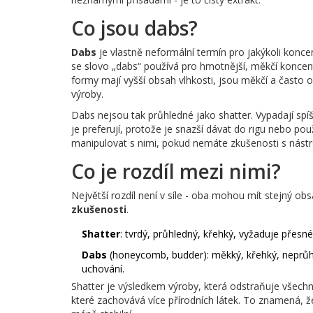
Co jsou dabs?
Dabs
je vlastně neformální termín pro jakýkoli konce
se slovo „dabs“ používá pro hmotnější, měkčí koncent
formy mají vyšší obsah vlhkosti, jsou měkčí a často 
výroby.
Dabs nejsou tak průhledné jako shatter. Vypadají spíš
je preferují, protože je snazší dávat do rigu nebo pou
manipulovat s nimi, pokud nemáte zkušenosti s nástro
Co je rozdíl mezi nimi?
Největší rozdíl není v síle - oba mohou mít stejný ob
zkušenosti
.
Shatter
: tvrdý, průhledný, křehký, vyžaduje přesn
Dabs
(honeycomb, budder): měkký, křehký, neprůhl
uchování.
Shatter je výsledkem výroby, která odstraňuje všech
které zachovává více přírodních látek. To znamená, 