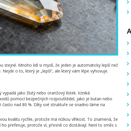
 stejné. Mnoho lidí si myslí, že jeden je automaticky lepší než
 Nejde o to, který je „lepší“, ale který vám lépe vyhovuje.
 vypadá jako žlutý nebo oranžový lístek. Vzniká
naoidů pomocí bezpečných rozpouštědel, jako je butan nebo
D často nad 80 %. Díky své struktuře se snadno láme na
 svou kvalitu rychle, protože má nízkou vlhkost. To znamená, že
í ho preferuje, protože ví, přesně co dostávají. Není to směs s