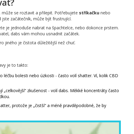
vat?
 může se roztavit a přilepit. Potřebujete
stříkačku
nebo
 jste začátečník, může být frustrující.
te je jednoduše nabrat na špachtelce, nebo dokonce prstem.
ivatel, dabs vám mohou usnadnit začátek.
o jiného je čistota důležitější než chuť.
vy je to takto:
o léčbu bolesti nebo úzkosti - často volí shatter. Ví, kolik CBD
ají „celkovější“ zkušenost - volí dabs. Měkké koncentráty často
adkou.
shatter, protože je „čistší“ a méně pravděpodobné, že by