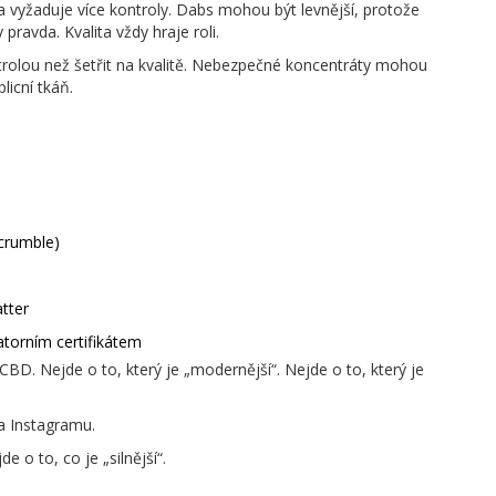
 a vyžaduje více kontroly. Dabs mohou být levnější, protože
pravda. Kvalita vždy hraje roli.
kontrolou než šetřit na kvalitě. Nebezpečné koncentráty mohou
icní tkáň.
crumble)
tter
atorním certifikátem
 CBD. Nejde o to, který je „modernější“. Nejde o to, který je
na Instagramu.
de o to, co je „silnější“.