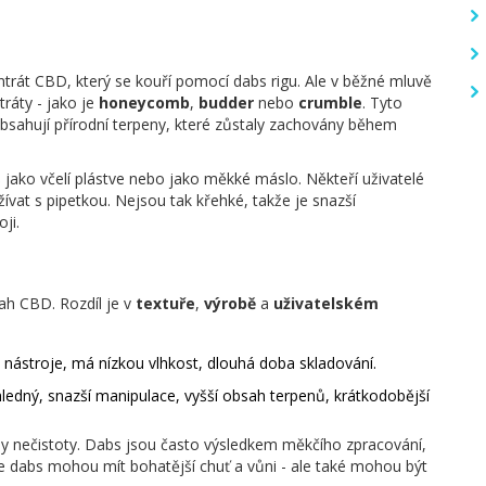
ntrát CBD, který se kouří pomocí dabs rigu. Ale v běžné mluvě
ráty - jako je
honeycomb
,
budder
nebo
crumble
. Tyto
obsahují přírodní terpeny, které zůstaly zachovány během
 jako včelí plástve nebo jako měkké máslo. Někteří uživatelé
žívat s pipetkou. Nejsou tak křehké, takže je snazší
ji.
sah CBD. Rozdíl je v
textuře
,
výrobě
a
uživatelském
é nástroje, má nízkou vlhkost, dlouhá doba skladování.
edný, snazší manipulace, vyšší obsah terpenů, krátkodobější
ny nečistoty. Dabs jsou často výsledkem měkčího zpracování,
že dabs mohou mít bohatější chuť a vůni - ale také mohou být