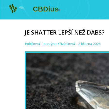
JE SHATTER LEPŠÍ NEŽ DABS?
Publikoval
Leontýna Křivánková
- 2 března 2026