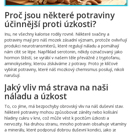
Proč jsou některé potraviny
účinnější proti úzkosti?
Inu, ne všechny kalorise rodily rovné. Některé svačiny a
potraviny mají pro náš mozek zásadní význam, protože ovlivňují
produkci neurotransmiterů, které regulují náladu a pomáhají
nám cítit se lépe. Například serotonin, někdy označovaný jako
hormon štěstí, se vyrábí v našem těle převážně z tryptofanu,
aminokyseliny, kterou získáváme z potravy. Proto je klíčové
vybírat potraviny, které náš mozkový chemismus posilují, nikoli
narušují.
Jaký vliv má strava na naši
náladu a úzkost
To, co jíme, má bezpochyby obrovský vliv na náš duševní stav.
Některé potraviny mohou způsobovat záněty nebo kolísání
hladiny cukru v krvi, což může vést k pocitům úzkosti a
nervozity. Na druhou stranu, mnoho potravin obsahuje vitamíny
a minerály, které podporují dobrou duševní kondici, jako je