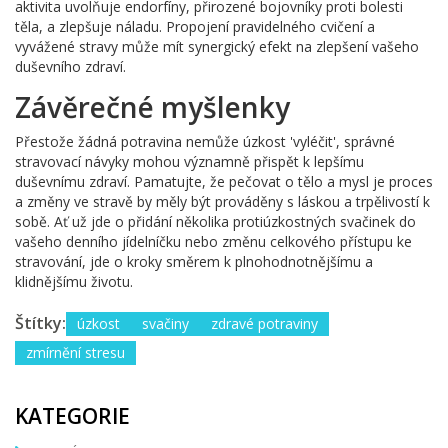
aktivita uvolňuje endorfíny, přirozené bojovníky proti bolesti
těla, a zlepšuje náladu. Propojení pravidelného cvičení a
vyvážené stravy může mít synergický efekt na zlepšení vašeho
duševního zdraví.
Závěrečné myšlenky
Přestože žádná potravina nemůže úzkost 'vyléčit', správné
stravovací návyky mohou významně přispět k lepšímu
duševnímu zdraví. Pamatujte, že pečovat o tělo a mysl je proces
a změny ve stravě by měly být prováděny s láskou a trpělivostí k
sobě. Ať už jde o přidání několika protiúzkostných svačinek do
vašeho denního jídelníčku nebo změnu celkového přístupu ke
stravování, jde o kroky směrem k plnohodnotnějšímu a
klidnějšímu životu.
Štítky:
úzkost
svačiny
zdravé potraviny
zmírnění stresu
KATEGORIE