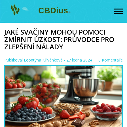
JAKÉ SVAČINY MOHOU POMOCI
ZMÍRNIT ÚZKOST: PRŮVODCE PRO
ZLEPŠENÍ NÁLADY
Publikoval
Leontýna Křivánková
- 27 ledna 2024
0 Komentáře