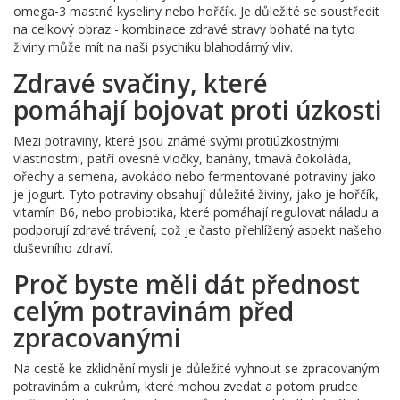
omega-3 mastné kyseliny nebo hořčík. Je důležité se soustředit
na celkový obraz - kombinace zdravé stravy bohaté na tyto
živiny může mít na naši psychiku blahodárný vliv.
Zdravé svačiny, které
pomáhají bojovat proti úzkosti
Mezi potraviny, které jsou známé svými protiúzkostnými
vlastnostmi, patří ovesné vločky, banány, tmavá čokoláda,
ořechy a semena, avokádo nebo fermentované potraviny jako
je jogurt. Tyto potraviny obsahují důležité živiny, jako je hořčík,
vitamín B6, nebo probiotika, které pomáhají regulovat náladu a
podporují zdravé trávení, což je často přehlížený aspekt našeho
duševního zdraví.
Proč byste měli dát přednost
celým potravinám před
zpracovanými
Na cestě ke zklidnění mysli je důležité vyhnout se zpracovaným
potravinám a cukrům, které mohou zvedat a potom prudce