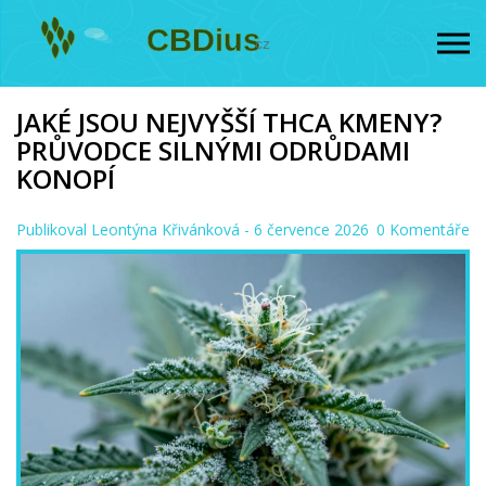
JAKÉ JSOU NEJVYŠŠÍ THCA KMENY?
PRŮVODCE SILNÝMI ODRŮDAMI
KONOPÍ
Publikoval
Leontýna Křivánková
- 6 července 2026
0 Komentáře