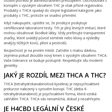
osobní potřebu je administrativním přestupkem. Obchodování s
konopím s vysokým obsahem THC je však přísně regulováno.
Produkty s THCA spadají do stejné legislativní kategorie jako
produkty s THC, protože se snadno přemění.
Když nakupujete, ujistěte se, že prodejce poskytuje
certifikované laboratorní testy. Trh je plný levných imitací, které
mohou obsahovat škodlivé látky. Vždy preferujte transparentní
značky, které uvádějí původ semínek nebo klону a výsledky
analýzy těžkých kovů, plísní a pesticidů.
Bezpečnost je na prvním místě. Začněte s malou dávkou,
zejména pokud zkoušíte nový kmen s vysokým obsahem THCA.
Vaše tolerance se buduje postupně. Respektujte sílu moderní
genetiky.
JAKÝ JE ROZDÍL MEZI THCA A THC?
THCA (tetrahydrokanabinolová kyselina) je nepsychoaktivní
prekurzor nalezený v syrovém konopí. THC (delta-9-
tetrahydrokanabinol) je psychoaktivní forma, která vzniká
zahřátím THCA. THCA vás nenamíchá, dokud ji nezahřejete.
JE H4CBD LEGÁLNÍ V ČESKÉ