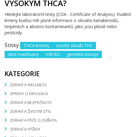
VYSOKÝM THCA?
Hledejte laboratorní testy (COA - Certificate of Analysis). Kvalitní
kmeny budou mít jasné informace o obsahu kanabinoidů,
terpénech a absenci kontaminantů jako jsou plísně nebo
pesticidy.
Štítky:
THCA kmeny
vysoký obsah THC
silné marihuany
H4CBD
genetika konopí
KATEGORIE
ZDRAVÍ A WELLNESS
ZPRÁVY O DROGÁCH
ZDRAVÍ A BEZPEČNOST
ZDRAVÍ A ŽIVOTNÍ STYL
ZDRAVÍ A PÉČE O ZVÍŘATA
ZDRAVÍ A VÝŽIVA