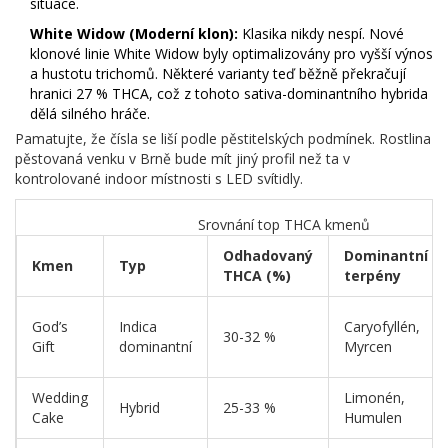
situace.
White Widow (Moderní klon):
Klasika nikdy nespí. Nové
klonové linie White Widow byly optimalizovány pro vyšší výnos
a hustotu trichomů. Některé varianty teď běžně překračují
hranici 27 % THCA, což z tohoto sativa-dominantního hybrida
dělá silného hráče.
Pamatujte, že čísla se liší podle pěstitelských podmínek. Rostlina
pěstovaná venku v Brně bude mít jiný profil než ta v
kontrolované indoor místnosti s LED svítidly.
Srovnání top THCA kmenů
Odhadovaný
Dominantní
Kmen
Typ
THCA (%)
terpény
God’s
Indica
Caryofyllén,
30-32 %
Gift
dominantní
Myrcen
Wedding
Limonén,
Hybrid
25-33 %
Cake
Humulen