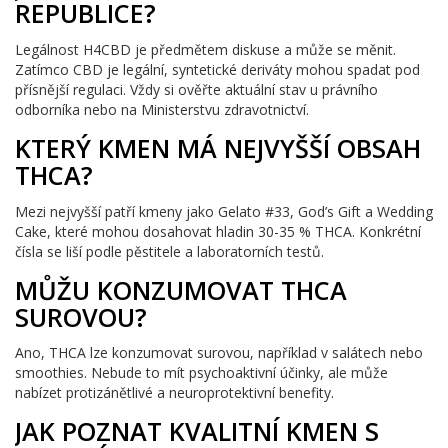
REPUBLICE?
Legálnost H4CBD je předmětem diskuse a může se měnit.
Zatímco CBD je legální, syntetické deriváty mohou spadat pod
přísnější regulaci. Vždy si ověřte aktuální stav u právního
odborníka nebo na Ministerstvu zdravotnictví.
KTERÝ KMEN MÁ NEJVYŠŠÍ OBSAH
THCA?
Mezi nejvyšší patří kmeny jako Gelato #33, God’s Gift a Wedding
Cake, které mohou dosahovat hladin 30-35 % THCA. Konkrétní
čísla se liší podle pěstitele a laboratorních testů.
MŮŽU KONZUMOVAT THCA
SUROVOU?
Ano, THCA lze konzumovat surovou, například v salátech nebo
smoothies. Nebude to mít psychoaktivní účinky, ale může
nabízet protizánětlivé a neuroprotektivní benefity.
JAK POZNAT KVALITNÍ KMEN S