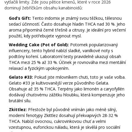
vytlačili limity. Zde jsou pětice kmenů, které v roce 2026
dominují žebříčkům obsahu kanabinoidů:
God’s Gift:
Tento indomix je známý svou těžkou, tělesnou
sedací účinností. Často dosahuje hladin THCA nad 30 %. Jeho
aroma připomíná černé třešně a citrusy. Je ideální pro večerní
použití, kdy potřebujete vypnout mysl.
Wedding Cake (Pot of Gold):
Potomek popularizovaný
influencery, tento hybrid nabízí sladké, vanilkové noty s
podtóny koření. Laboratorní testy pravidelně ukazují obsah
THCA mezi 25 % až 33 %. Účinek je rovnováha mezi mentální
relaxací a fyzickým upokojením.
Gelato #33:
Pokud jste milovníkem chuti, toto je vaše volba.
Gelato #33 je kultivovanější verze původního Gelata.
Obsahuje až 35 % THCA. Terpény jako limonén a caryofyllén
dodávají chuťovému zážitku hloubku, která kompenzuje jeho
brutální sílu.
Zkittlez:
Přestože byl původně vnímán jako méně silný,
moderní fenotypy Zkittlez dosahují překvapivých 28-32 %
THCA. Nabízí ovocnou, cukrovinkovou chuť a velmi
vzestupnou, euforickou náladu, která je skvělá pro sociální