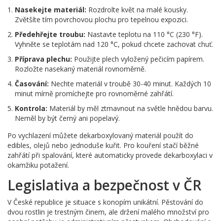
Nasekejte materiál:
Rozdrolte květ na malé kousky.
Zvětšíte tím povrchovou plochu pro tepelnou expozici.
Předehřejte troubu:
Nastavte teplotu na 110 °C (230 °F).
Vyhněte se teplotám nad 120 °C, pokud chcete zachovat chuť.
Příprava plechu:
Použijte plech vyložený pečicím papírem.
Rozložte nasekaný materiál rovnoměrně.
Časování:
Nechte materiál v troubě 30-40 minut. Každých 10
minut mírně promíchejte pro rovnoměrné zahřátí.
Kontrola:
Materiál by měl ztmavnout na světle hnědou barvu.
Neměl by být černý ani popelavý.
Po vychlazení můžete dekarboxylovaný materiál použít do
edibles, olejů nebo jednoduše kuřit. Pro kouření stačí běžné
zahřátí při spalování, které automaticky provede dekarboxylaci v
okamžiku potažení.
Legislativa a bezpečnost v ČR
V České republice je situace s konopím unikátní. Pěstování do
dvou rostlin je trestným činem, ale držení malého množství pro