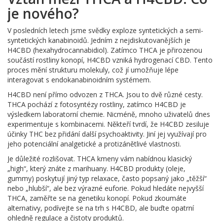
je nového?
V posledních letech jsme svědky exploze syntetických a semi-
syntetických kanabinoidů. Jedním z nejdiskutovanějších je
H4CBD (hexahydrocannabidiol). Zatímco THCA je přirozenou
součástí rostliny konopí, H4CBD vzniká hydrogenací CBD. Tento
proces mění strukturu molekuly, což jí umožňuje lépe
interagovat s endokanabinoidním systémem.
H4CBD není přímo odvozen z THCA. Jsou to dvě různé cesty.
THCA pochází z fotosyntézy rostliny, zatímco H4CBD je
výsledkem laboratorní chemie. Nicméně, mnoho uživatelů dnes
experimentuje s kombinacemi. Někteří tvrdí, že H4CBD zesiluje
účinky THC bez přidání další psychoaktivity. Jiní jej využívají pro
jeho potenciální analgetické a protizánětlivé vlastnosti.
Je důležité rozlišovat. THCA kmeny vám nabídnou klasický
„high“, který znáte z marihuany. H4CBD produkty (oleje,
gummy) poskytují jiný typ relaxace, často popsaný jako „těžší“
nebo „hlubší“, ale bez výrazné euforie. Pokud hledáte nejvyšší
THCA, zaměřte se na genetiku konopí. Pokud zkoumáte
alternativy, podívejte se na trh s H4CBD, ale buďte opatrní
ohledně regulace a čistoty produktů.