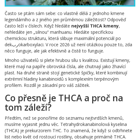
Často se ptám sám sebe: co vlastně dělá z jednoho kmene
legendárního a z jiného jen průměrnou záležitost? Odpověď
často leží v číslech. Když hledáte
nejvyšší THCA kmeny
,
nehledáte jen „silnou“ marihuanu. Hledáte specifickou
chemickou strukturu, která slibuje maximální potenciál po
dekربokarboxylaci. V roce 2026 už není otázkou pouze to, zda
něco funguje, ale jak efektivně a čistě to funguje.
Mnoho uživatelů si plete hrubou sílu s kvalitou. Existují kmeny,
které mají na papíře obrovská čísla, ale chutnají jako žhavící
plast. Na druhé straně stojí genetické špičky, které kombinují
extrémní hladiny kanabinoidů s komplexním terpénovým
profilem. Rozdíl je zásadní pro váš zážitek.
Co přesně je THCA a proč na
tom záleží?
Předtím, než se ponoříme do seznamu nejtvrdších kmenů,
musíme vyjasnit jednu věc. Tetrahydrokanabinolová kyselina
(THCA) je prekurzorem THC. To znamená, že když si odtrhnete
list nebo květ od rostoucí rostliny, obsahuje primárně THCA.