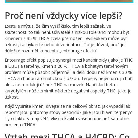
Proč není vždycky více lepší?
Existuje mýtus, že čím vyšší číslo, tím lepší zážitek. Ve
skutečnosti to tak není. Uživatelé s nízkou tolerancí mohou být
kmenem s 35 % THCA zcela přemoženi. Výsledkem může být
úzkost, tachykardie nebo dezorientace. To je důvod, proč je
důležité rozumět konceptu „entourage efektu“.
Entourage efekt popisuje synergii mezi kanabinoidy (jako je THC
a CBD) a terpény. Kmen s 20 % THCA a bohatým terpénovým
profilem může působit příjemněji a delší dobu než kmen s 30 %
THCA a chudou aromatickou složkou. Terpény nejen určují chuť,
ale také modulují účinek THC na mozek. Například beta-
karyofyllén může zmírnit některé negativní aspekty THC, jako je
úzkost.
Když vybíráte kmen, dívejte se na celkový obraz. Jak vypadá lab
report? Jsou přítomny stopy pesticidů? Jaké jsou hlavní terpény?
Tyto faktory mají větší vliv na kvalitu vašeho dne než samotné
procento THCA.
Vztah mezi THCA a H4CBD: Co