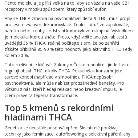
Tento molekula je příliš velká na to, aby se vázala na vaše CB1
receptory v mozku způsobem, který způsobí euforii.
Aby se THCA změnila na psychoaktivní delta-9-THC, musí projít
procesem zvaným dekarboxylace. Teplo - ať už ze zapalovače,
parníka nebo trouby - odstraní karboxylovou skupinu. Výsledkem
je molekula, kterou znáte. Proto, když vidíte analýzu lab testů
uvádějící 35 % THCA, reálně počítejte s tím, že po zahřátí
získáte přibližně 85-90 % této hodnoty jako aktivního THC. Tedy
kolem 30 %.
Toto rozlišení je klíčové. Zákony v České republice i jinde často
regulují obsah THC, nikoliv THCA. Pokud však konzumujete
surové konopí (například v smoothie), THCA nepůsobí
psychoaktivně, ale může nabízet protizánětlivé benefity. Pro
většinu z nás, kteří hledají relaxaci nebo kreativní impuls, je
cílem právě ta tepelná transformace.
Top 5 kmenů s rekordními
hladinami THCA
Genetika se neustále posouvá vpřed. Šlechtitelé používají
techniky jako feminizace, autoflowering a selektivní páření, aby