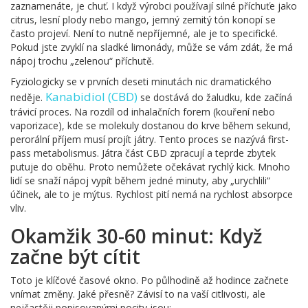
zaznamenáte, je chuť. I když výrobci používají silné příchuťe jako
citrus, lesní plody nebo mango, jemný zemitý tón konopí se
často projeví. Není to nutně nepříjemné, ale je to specifické.
Pokud jste zvyklí na sladké limonády, může se vám zdát, že má
nápoj trochu „zelenou“ příchutě.
Fyziologicky se v prvních deseti minutách nic dramatického
Kanabidiol (CBD)
neděje.
se dostává do žaludku, kde začíná
trávicí proces. Na rozdíl od inhalačních forem (kouření nebo
vaporizace), kde se molekuly dostanou do krve během sekund,
perorální příjem musí projít játry. Tento proces se nazývá first-
pass metabolismus. Játra část CBD zpracují a teprde zbytek
putuje do oběhu. Proto nemůžete očekávat rychlý kick. Mnoho
lidí se snaží nápoj vypít během jedné minuty, aby „urychlili“
účinek, ale to je mýtus. Rychlost pití nemá na rychlost absorpce
vliv.
Okamžik 30-60 minut: Když
začne být cítit
Toto je klíčové časové okno. Po půlhodině až hodince začnete
vnímat změny. Jaké přesně? Závisí to na vaší citlivosti, ale
nejčastěji popisovanými pocity jsou: