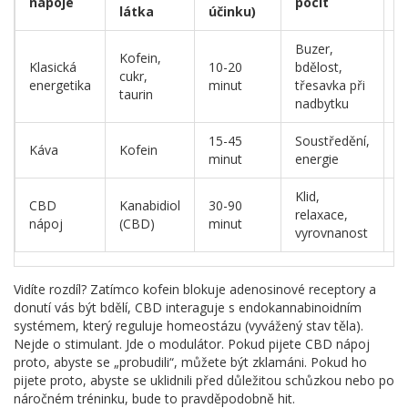
nápoje
pocit
ú
látka
účinku)
Buzer,
Kofein,
Klasická
10-20
bdělost,
3
cukr,
energetika
minut
třesavka při
h
taurin
nadbytku
15-45
Soustředění,
4
Káva
Kofein
minut
energie
h
Klid,
CBD
Kanabidiol
30-90
4
relaxace,
nápoj
(CBD)
minut
h
vyrovnanost
Vidíte rozdíl? Zatímco kofein blokuje adenosinové receptory a
donutí vás být bdělí, CBD interaguje s endokannabinoidním
systémem, který reguluje homeostázu (vyvážený stav těla).
Nejde o stimulant. Jde o modulátor. Pokud pijete CBD nápoj
proto, abyste se „probudili“, můžete být zklamáni. Pokud ho
pijete proto, abyste se uklidnili před důležitou schůzkou nebo po
náročném tréninku, bude to pravděpodobně hit.