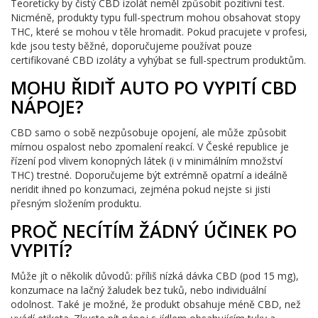
Teoreticky by čistý CBD izolát neměl způsobit pozitivní test.
Nicméně, produkty typu full-spectrum mohou obsahovat stopy
THC, které se mohou v těle hromadit. Pokud pracujete v profesi,
kde jsou testy běžné, doporučujeme používat pouze
certifikované CBD izoláty a vyhýbat se full-spectrum produktům.
MOHU ŘIDIŤ AUTO PO VYPITÍ CBD
NÁPOJE?
CBD samo o sobě nezpůsobuje opojení, ale může způsobit
mírnou ospalost nebo zpomalení reakcí. V České republice je
řízení pod vlivem konopných látek (i v minimálním množství
THC) trestné. Doporučujeme být extrémně opatrní a ideálně
neridit ihned po konzumaci, zejména pokud nejste si jisti
přesným složením produktu.
PROČ NECÍTÍM ŽÁDNÝ ÚČINEK PO
VYPITÍ?
Může jít o několik důvodů: příliš nízká dávka CBD (pod 15 mg),
konzumace na lačný žaludek bez tuků, nebo individuální
odolnost. Také je možné, že produkt obsahuje méně CBD, než