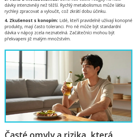
dávky intenzivněji než těžší. Rychlý metabolismus může látku
rychleji zpracovat a vyloučit, což zkrátí dobu účinku.
4. Zkušenost s konopím:
Lidé, kteří pravidelně užívají konopné
produkty, mají často toleranci. Pro ně může být standardní
dávka v nápoji zcela neznatelná. Začátečníci mohou být
překvapeni již malým množstvím.
Časté omyly a rizika, která