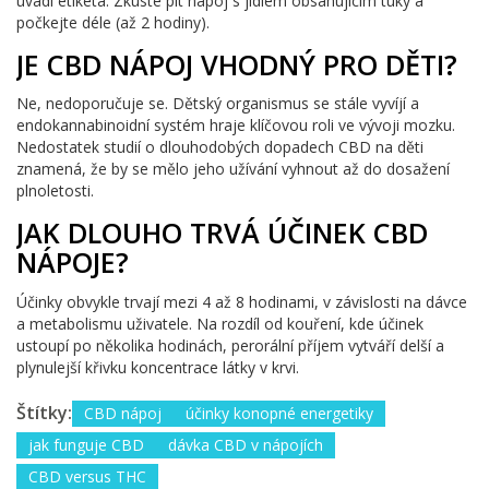
uvádí etiketa. Zkuste pít nápoj s jídlem obsahujícím tuky a
počkejte déle (až 2 hodiny).
JE CBD NÁPOJ VHODNÝ PRO DĚTI?
Ne, nedoporučuje se. Dětský organismus se stále vyvíjí a
endokannabinoidní systém hraje klíčovou roli ve vývoji mozku.
Nedostatek studií o dlouhodobých dopadech CBD na děti
znamená, že by se mělo jeho užívání vyhnout až do dosažení
plnoletosti.
JAK DLOUHO TRVÁ ÚČINEK CBD
NÁPOJE?
Účinky obvykle trvají mezi 4 až 8 hodinami, v závislosti na dávce
a metabolismu uživatele. Na rozdíl od kouření, kde účinek
ustoupí po několika hodinách, perorální příjem vytváří delší a
plynulejší křivku koncentrace látky v krvi.
Štítky:
CBD nápoj
účinky konopné energetiky
jak funguje CBD
dávka CBD v nápojích
CBD versus THC