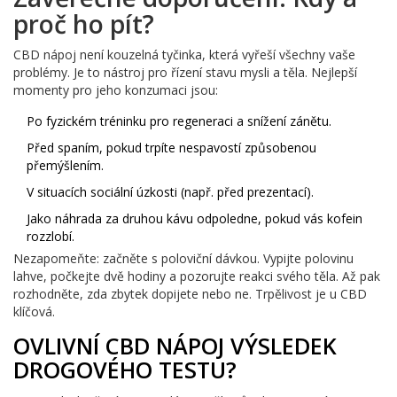
proč ho pít?
CBD nápoj není kouzelná tyčinka, která vyřeší všechny vaše
problémy. Je to nástroj pro řízení stavu mysli a těla. Nejlepší
momenty pro jeho konzumaci jsou:
Po fyzickém tréninku pro regeneraci a snížení zánětu.
Před spaním, pokud trpíte nespavostí způsobenou
přemýšlením.
V situacích sociální úzkosti (např. před prezentací).
Jako náhrada za druhou kávu odpoledne, pokud vás kofein
rozzlobí.
Nezapomeňte: začněte s poloviční dávkou. Vypijte polovinu
lahve, počkejte dvě hodiny a pozorujte reakci svého těla. Až pak
rozhodněte, zda zbytek dopijete nebo ne. Trpělivost je u CBD
klíčová.
OVLIVNÍ CBD NÁPOJ VÝSLEDEK
DROGOVÉHO TESTU?