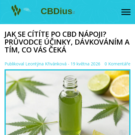
JAK SE CÍTÍTE PO CBD NÁPOJI?
PRŮVODCE ÚČINKY, DÁVKOVÁNÍM A
TÍM, CO VÁS ČEKÁ
Publikoval
Leontýna Křivánková
- 19 května 2026
0 Komentáře