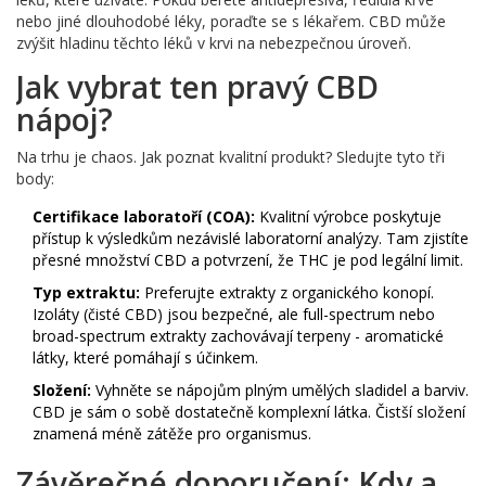
nebo jiné dlouhodobé léky, poraďte se s lékařem. CBD může
zvýšit hladinu těchto léků v krvi na nebezpečnou úroveň.
Jak vybrat ten pravý CBD
nápoj?
Na trhu je chaos. Jak poznat kvalitní produkt? Sledujte tyto tři
body:
Certifikace laboratoří (COA):
Kvalitní výrobce poskytuje
přístup k výsledkům nezávislé laboratorní analýzy. Tam zjistíte
přesné množství CBD a potvrzení, že THC je pod legální limit.
Typ extraktu:
Preferujte extrakty z organického konopí.
Izoláty (čisté CBD) jsou bezpečné, ale full-spectrum nebo
broad-spectrum extrakty zachovávají terpeny - aromatické
látky, které pomáhají s účinkem.
Složení:
Vyhněte se nápojům plným umělých sladidel a barviv.
CBD je sám o sobě dostatečně komplexní látka. Čistší složení
znamená méně zátěže pro organismus.
Závěrečné doporučení: Kdy a