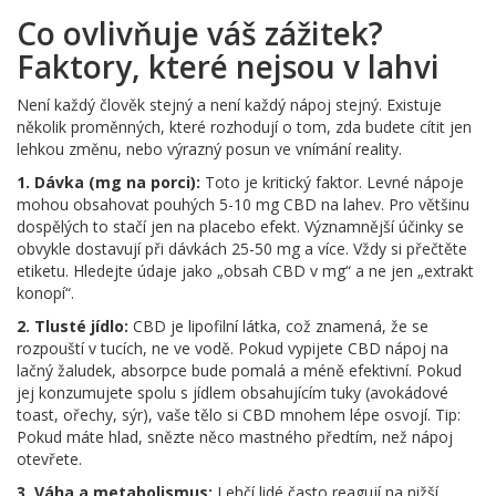
Co ovlivňuje váš zážitek?
Faktory, které nejsou v lahvi
Není každý člověk stejný a není každý nápoj stejný. Existuje
několik proměnných, které rozhodují o tom, zda budete cítit jen
lehkou změnu, nebo výrazný posun ve vnímání reality.
1. Dávka (mg na porci):
Toto je kritický faktor. Levné nápoje
mohou obsahovat pouhých 5-10 mg CBD na lahev. Pro většinu
dospělých to stačí jen na placebo efekt. Významnější účinky se
obvykle dostavují při dávkách 25-50 mg a více. Vždy si přečtěte
etiketu. Hledejte údaje jako „obsah CBD v mg“ a ne jen „extrakt
konopí“.
2. Tlusté jídlo:
CBD je lipofilní látka, což znamená, že se
rozpouští v tucích, ne ve vodě. Pokud vypijete CBD nápoj na
lačný žaludek, absorpce bude pomalá a méně efektivní. Pokud
jej konzumujete spolu s jídlem obsahujícím tuky (avokádové
toast, ořechy, sýr), vaše tělo si CBD mnohem lépe osvojí. Tip:
Pokud máte hlad, snězte něco mastného předtím, než nápoj
otevřete.
3. Váha a metabolismus:
Lehčí lidé často reagují na nižší