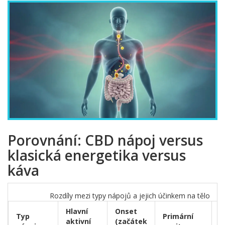
Porovnání: CBD nápoj versus
klasická energetika versus
káva
Rozdíly mezi typy nápojů a jejich účinkem na tělo
Hlavní
Onset
Typ
Primární
D
aktivní
(začátek