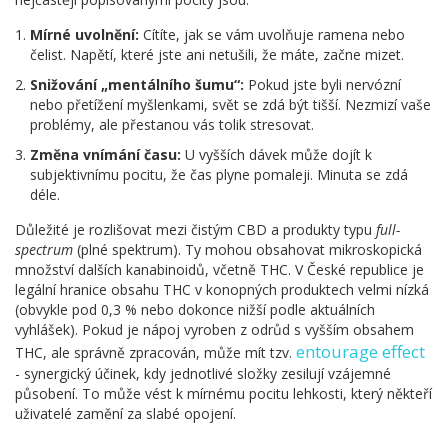
Mírné uvolnění:
Cítíte, jak se vám uvolňuje ramena nebo
čelist. Napětí, které jste ani netušili, že máte, začne mizet.
Snižování „mentálního šumu“:
Pokud jste byli nervózní
nebo přetížení myšlenkami, svět se zdá být tišší. Nezmizí vaše
problémy, ale přestanou vás tolik stresovat.
Změna vnímání času:
U vyšších dávek může dojít k
subjektivnímu pocitu, že čas plyne pomaleji. Minuta se zdá
déle.
Důležité je rozlišovat mezi čistým CBD a produkty typu
full-
spectrum
(plné spektrum). Ty mohou obsahovat mikroskopická
množství dalších kanabinoidů, včetně THC. V České republice je
legální hranice obsahu THC v konopných produktech velmi nízká
(obvykle pod 0,3 % nebo dokonce nižší podle aktuálních
vyhlášek). Pokud je nápoj vyroben z odrůd s vyšším obsahem
entourage effect
THC, ale správně zpracován, může mít tzv.
- synergický účinek, kdy jednotlivé složky zesilují vzájemné
působení. To může vést k mírnému pocitu lehkosti, který někteří
uživatelé zamění za slabé opojení.