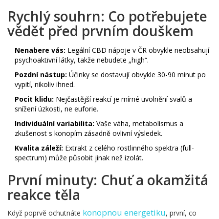
Rychlý souhrn: Co potřebujete
vědět před prvním douškem
Nenabere vás:
Legální CBD nápoje v ČR obvykle neobsahují
psychoaktivní látky, takže nebudete „high“.
Pozdní nástup:
Účinky se dostavují obvykle 30-90 minut po
vypití, nikoliv ihned.
Pocit klidu:
Nejčastější reakcí je mírné uvolnění svalů a
snížení úzkosti, ne euforie.
Individuální variabilita:
Vaše váha, metabolismus a
zkušenost s konopím zásadně ovlivní výsledek.
Kvalita záleží:
Extrakt z celého rostlinného spektra (full-
spectrum) může působit jinak než izolát.
První minuty: Chuť a okamžitá
reakce těla
konopnou energetiku
Když poprvě ochutnáte
, první, co