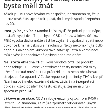
byste měli znát
Ačkoli je CBD považováno za bezpečné, neznamená to, že je
bezrizikové. Existuje několik pastí, do kterých spadají zejména
nováčci.
Past „Více je více“:
Mnoho lidí si myslí, že pokud jeden nápoj
nestačil, vypijí dva. To je chyba. CBD má tzv. U-krivku účinku.
Příliš vysoká dávka může vést ke zvýšené ospalosti, apatii nebo
dokonce k mírné úzkosti a nevolnosti. Nikdy nekombinujte CBD
nápoje s alkoholem. Alkohol také zatěžuje játra a kombinace
může vést k neočekávané opilosti nebo mdlobám.
Nejistota ohledně THC:
I když výrobce tvrdí, že produkt
neobsahuje THC, levné kontrolované testy nemusí být vždy
přesné. Pokud musíte jít na práci řídit auto nebo obsluhovat
stroje, buďte opatrní. V České republice jsou limity THC v krvi při
řízení nulové (nebo extrémně nízké, závislé na interpretaci
policie). Riziko pozitivního testu existuje, zejména u full-
spectrum produktů.
Lékové interakce:
CBD inhibuje enzymy cytochrom P450 v
játrech. To znamená, že může zpomalit odbourávání jiných
léků, které užíváte. Pokud berete antidepresiva, ředidla krve