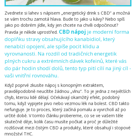
Zvednete si lahev s nápisem „energetický drink s CBD“ a možná
se vám trochu zamotá hlava. Bude to jako u kávy? Nebo spíš
jako po dobrém jídle, kdy jen chcete na chvíli odpočinout?
CBD nápoj
je
moderní forma
Pravda je někde uprostřed.
doplňku stravy obsahujícího kanabidiol, který
nenabízí opojení, ale spíše pocit klidu a
vyrovnanosti
. Na rozdíl od tradičních energetik
plných cukru a extrémních dávek kofeinů, které vás
do pár hodin shodí dolů, tento typ pití cílí na jiný cíl -
vaši vnitřní rovnováhu.
Když poprvé zkusíte nápoj s konopným extraktem,
pravděpodobně neucítíte žádnou „vlnu“. To je jedna z největších
chyb, kterou lidé dělají. Očekávají okamžitý efekt, podobný
tomu, když vypijete pivo nebo vezmou lék na bolest. CBD takto
nefunguje. Je to proces, který začíná pomalu a vyvrcholí až po
určité době. V tomto článku probereme, co se ve vašem těle
skutečně děje, kolik času musíte počkat a proč je důležité
rozlišovat mezi čistým CBD a produkty, které obsahují i stopové
množství THC.