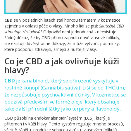
CBD
se v posledních letech stal horkou tématem v kozmetice,
zejména v oblasti péče o vlasy. Mnoho lidí se ptá:
Skutečně CBD
stimuluje růst vlasů?
Odpověď není jednoduchá - neexistuje
žádný důkaz, že by CBD přímo zapnulo nové vlasové folikuly,
ale existují důvěryhodné důkazy, že může vytvořit podmínky,
které podporují zdravější, silnější a hustější vlasy.
Co je CBD a jak ovlivňuje kůži
hlavy?
CBD
je
kanabinoid, který se přirozeně vyskytuje v
rostlině konopí (Cannabis sativa). Liší se od THC tím,
že nezpůsobuje psychoaktivní účinky
. V kozmetice se
používá především ve formě oleje, který obsahuje
také další přírodní látky jako terpeny a flavonoidy.
CBD působí na endokanabinoidní systém (ECS), který je
přítomen i v kůži hlavy. Tento systém reguluje mnoho procesů,
včetně zánětu, produkce sebacea a růstu vlasových folikulů.