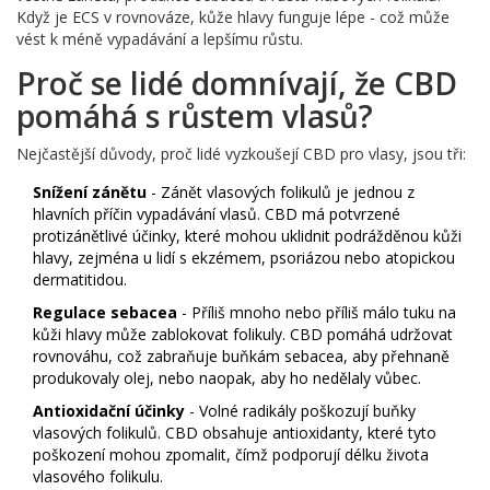
Když je ECS v rovnováze, kůže hlavy funguje lépe - což může
vést k méně vypadávání a lepšímu růstu.
Proč se lidé domnívají, že CBD
pomáhá s růstem vlasů?
Nejčastější důvody, proč lidé vyzkoušejí CBD pro vlasy, jsou tři:
Snížení zánětu
- Zánět vlasových folikulů je jednou z
hlavních příčin vypadávání vlasů. CBD má potvrzené
protizánětlivé účinky, které mohou uklidnit podrážděnou kůži
hlavy, zejména u lidí s ekzémem, psoriázou nebo atopickou
dermatitidou.
Regulace sebacea
- Příliš mnoho nebo příliš málo tuku na
kůži hlavy může zablokovat folikuly. CBD pomáhá udržovat
rovnováhu, což zabraňuje buňkám sebacea, aby přehnaně
produkovaly olej, nebo naopak, aby ho nedělaly vůbec.
Antioxidační účinky
- Volné radikály poškozují buňky
vlasových folikulů. CBD obsahuje antioxidanty, které tyto
poškození mohou zpomalit, čímž podporují délku života
vlasového folikulu.