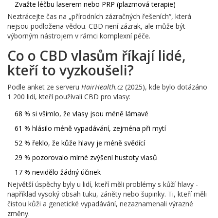
Zvažte léčbu laserem nebo PRP (plazmová terapie)
Neztrácejte čas na „přírodních zázračných řešeních“, která
nejsou podložena vědou. CBD není zázrak, ale může být
výborným nástrojem v rámci komplexní péče.
Co o CBD vlasům říkají lidé,
kteří to vyzkoušeli?
Podle anket ze serveru
HairHealth.cz
(2025), kde bylo dotázáno
1 200 lidí, kteří používali CBD pro vlasy:
68 % si všimlo, že vlasy jsou méně lámavé
61 % hlásilo méně vypadávání, zejména při mytí
52 % řeklo, že kůže hlavy je méně svědící
29 % pozorovalo mírné zvýšení hustoty vlasů
17 % nevidělo žádný účinek
Největší úspěchy byly u lidí, kteří měli problémy s kůží hlavy -
například vysoký obsah tuku, záněty nebo šupinky. Ti, kteří měli
čistou kůži a genetické vypadávání, nezaznamenali výrazné
změny.