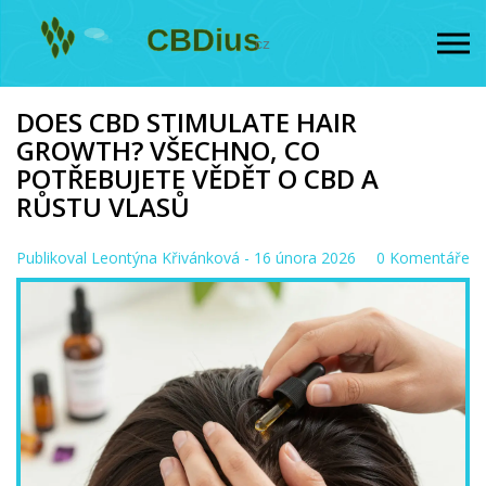
DOES CBD STIMULATE HAIR
GROWTH? VŠECHNO, CO
POTŘEBUJETE VĚDĚT O CBD A
RŮSTU VLASŮ
Publikoval
Leontýna Křivánková
- 16 února 2026
0 Komentáře