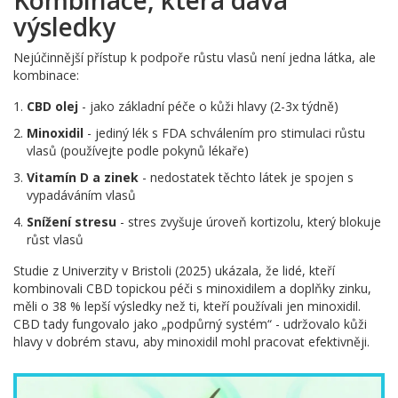
výsledky
Nejúčinnější přístup k podpoře růstu vlasů není jedna látka, ale
kombinace:
CBD olej
- jako základní péče o kůži hlavy (2-3x týdně)
Minoxidil
- jediný lék s FDA schválením pro stimulaci růstu
vlasů (používejte podle pokynů lékaře)
Vitamín D a zinek
- nedostatek těchto látek je spojen s
vypadáváním vlasů
Snížení stresu
- stres zvyšuje úroveň kortizolu, který blokuje
růst vlasů
Studie z Univerzity v Bristoli (2025) ukázala, že lidé, kteří
kombinovali CBD topickou péči s minoxidilem a doplňky zinku,
měli o 38 % lepší výsledky než ti, kteří používali jen minoxidil.
CBD tady fungovalo jako „podpůrný systém“ - udržovalo kůži
hlavy v dobrém stavu, aby minoxidil mohl pracovat efektivněji.