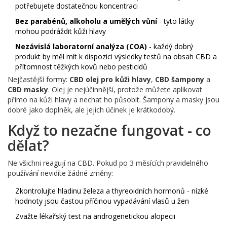
potřebujete dostatečnou koncentraci
Bez parabénů, alkoholu a umělých vůní
- tyto látky
mohou podráždit kůži hlavy
Nezávislá laboratorní analýza (COA)
- každý dobrý
produkt by měl mít k dispozici výsledky testů na obsah CBD a
přítomnost těžkých kovů nebo pesticidů
Nejčastější formy:
CBD olej pro kůži hlavy
,
CBD šampony
a
CBD masky
. Olej je nejúčinnější, protože můžete aplikovat
přímo na kůži hlavy a nechat ho působit. Šampony a masky jsou
dobré jako doplněk, ale jejich účinek je krátkodobý.
Když to nezačne fungovat - co
dělat?
Ne všichni reagují na CBD. Pokud po 3 měsících pravidelného
používání nevidíte žádné změny:
Zkontrolujte hladinu železa a thyreoidních hormonů - nízké
hodnoty jsou častou příčinou vypadávání vlasů u žen
Zvažte lékařský test na androgenetickou alopecii