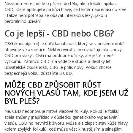
Nezapomeňte: nejde o příjem do těla, ale o lokální aplikaci.
CBD, které aplikujete na kůži hlavy, se téměř nepřenáší do krve
- takže není potřeba se obávat interakcí s léky, jako u
perorálního užívání.
Co je lepší - CBD nebo CBG?
CBG (kanabigerol) je další kanabinoid, který se v poslední době
objevuje v kozmetice. Někteří výrobci ho označují jako „nový
CBD pro vlasy“. CBG má podobné účinky, ale ještě méně
výzkumu. Zatímco CBD má vědecké studie a desítky let
uživatelské zkušenosti, CBG je příliš nový. Pokud chcete
bezpečnější volbu, zůstaňte u CBD.
MŮŽE CBD ZPŮSOBIT RŮST
NOVÝCH VLASŮ TAM, KDE JSEM UŽ
BYL PLEŠ?
Ne. CBD neobnovuje mrtvé vlasové folikuly. Pokud je folikul
zcela zničený (například v důsledku genetického vypadávání
vlasů), CBD ho nevrátí k životu. Může ale zlepšit stav kůže hlavy
kolem zbylých folikulů, což může vést k hustějším a silnějším