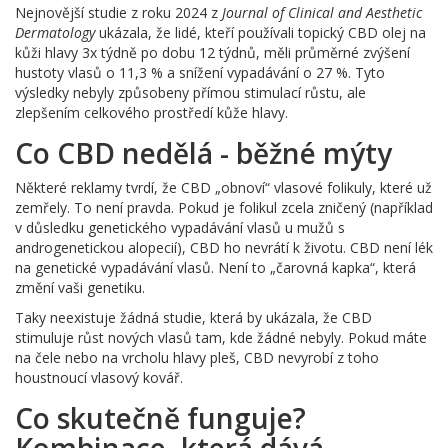
Nejnovější studie z roku 2024 z
Journal of Clinical and Aesthetic
Dermatology
ukázala, že lidé, kteří používali topický CBD olej na
kůži hlavy 3x týdně po dobu 12 týdnů, měli průměrné zvýšení
hustoty vlasů o 11,3 % a snížení vypadávání o 27 %. Tyto
výsledky nebyly způsobeny přímou stimulací růstu, ale
zlepšením celkového prostředí kůže hlavy.
Co CBD nedělá - běžné mýty
Některé reklamy tvrdí, že CBD „obnoví“ vlasové folikuly, které už
zemřely. To není pravda. Pokud je folikul zcela zničený (například
v důsledku genetického vypadávání vlasů u mužů s
androgenetickou alopecií), CBD ho nevrátí k životu. CBD není lék
na genetické vypadávání vlasů. Není to „čarovná kapka“, která
změní vaši genetiku.
Taky neexistuje žádná studie, která by ukázala, že CBD
stimuluje růst nových vlasů tam, kde žádné nebyly. Pokud máte
na čele nebo na vrcholu hlavy pleš, CBD nevyrobí z toho
houstnoucí vlasový kovář.
Co skutečně funguje?
Kombinace, která dává