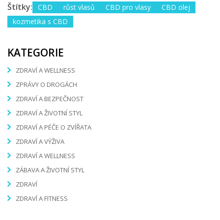
Štítky:
CBD
růst vlasů
CBD pro vlasy
CBD olej
kozmetika s CBD
KATEGORIE
ZDRAVÍ A WELLNESS
ZPRÁVY O DROGÁCH
ZDRAVÍ A BEZPEČNOST
ZDRAVÍ A ŽIVOTNÍ STYL
ZDRAVÍ A PÉČE O ZVÍŘATA
ZDRAVÍ A VÝŽIVA
ZDRAVÍ A WELLNESS
ZÁBAVA A ŽIVOTNÍ STYL
ZDRAVÍ
ZDRAVÍ A FITNESS