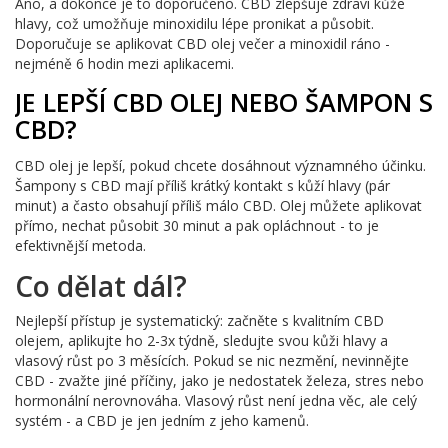
Ano, a dokonce je to doporučeno. CBD zlepšuje zdraví kůže
hlavy, což umožňuje minoxidilu lépe pronikat a působit.
Doporučuje se aplikovat CBD olej večer a minoxidil ráno -
nejméně 6 hodin mezi aplikacemi.
JE LEPŠÍ CBD OLEJ NEBO ŠAMPON S
CBD?
CBD olej je lepší, pokud chcete dosáhnout významného účinku.
Šampony s CBD mají příliš krátký kontakt s kůží hlavy (pár
minut) a často obsahují příliš málo CBD. Olej můžete aplikovat
přímo, nechat působit 30 minut a pak opláchnout - to je
efektivnější metoda.
Co dělat dál?
Nejlepší přístup je systematický: začněte s kvalitním CBD
olejem, aplikujte ho 2-3x týdně, sledujte svou kůži hlavy a
vlasový růst po 3 měsících. Pokud se nic nezmění, nevinnějte
CBD - zvažte jiné příčiny, jako je nedostatek železa, stres nebo
hormonální nerovnováha. Vlasový růst není jedna věc, ale celý
systém - a CBD je jen jedním z jeho kamenů.