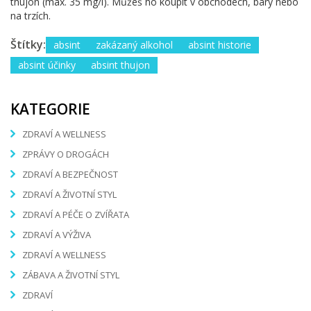
thujon (max. 35 mg/l). Můžeš ho koupit v obchodech, bary nebo
na trzích.
Štítky:
absint
zakázaný alkohol
absint historie
absint účinky
absint thujon
KATEGORIE
ZDRAVÍ A WELLNESS
ZPRÁVY O DROGÁCH
ZDRAVÍ A BEZPEČNOST
ZDRAVÍ A ŽIVOTNÍ STYL
ZDRAVÍ A PÉČE O ZVÍŘATA
ZDRAVÍ A VÝŽIVA
ZDRAVÍ A WELLNESS
ZÁBAVA A ŽIVOTNÍ STYL
ZDRAVÍ