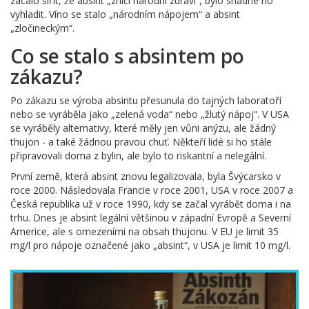
začalo šířit, že absint „zničí národní zdraví“, bylo snadné ho
vyhladit. Víno se stalo „národním nápojem“ a absint
„zločineckým“.
Co se stalo s absintem po
zákazu?
Po zákazu se výroba absintu přesunula do tajných laboratoří
nebo se vyráběla jako „zelená voda“ nebo „žlutý nápoj“. V USA
se vyráběly alternativy, které měly jen vůni anýzu, ale žádný
thujon - a také žádnou pravou chuť. Někteří lidé si ho stále
připravovali doma z bylin, ale bylo to riskantní a nelegální.
První země, která absint znovu legalizovala, byla Švýcarsko v
roce 2000. Následovala Francie v roce 2001, USA v roce 2007 a
Česká republika už v roce 1990, kdy se začal vyrábět doma i na
trhu. Dnes je absint legální většinou v západní Evropě a Severní
Americe, ale s omezeními na obsah thujonu. V EU je limit 35
mg/l pro nápoje označené jako „absint“, v USA je limit 10 mg/l.