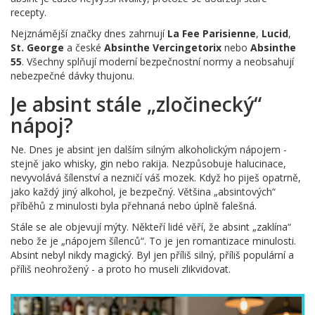
recepty.
Nejznámější značky dnes zahrnují
La Fee Parisienne
,
Lucid
,
St. George
a české
Absinthe Vercingetorix
nebo
Absinthe
55
. Všechny splňují moderní bezpečnostní normy a neobsahují
nebezpečné dávky thujonu.
Je absint stále „zločinecký“
nápoj?
Ne. Dnes je absint jen dalším silným alkoholickým nápojem -
stejně jako whisky, gin nebo rakija. Nezpůsobuje halucinace,
nevyvolává šílenství a nezničí váš mozek. Když ho piješ opatrně,
jako každý jiný alkohol, je bezpečný. Většina „absintových“
příběhů z minulosti byla přehnaná nebo úplně falešná.
Stále se ale objevují mýty. Někteří lidé věří, že absint „zaklína“
nebo že je „nápojem šílenců“. To je jen romantizace minulosti.
Absint nebyl nikdy magický. Byl jen příliš silný, příliš populární a
příliš neohrožený - a proto ho museli zlikvidovat.