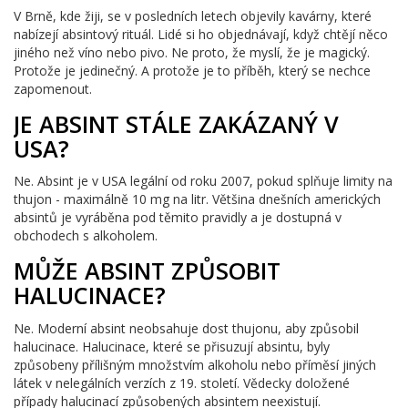
V Brně, kde žiji, se v posledních letech objevily kavárny, které
nabízejí absintový rituál. Lidé si ho objednávají, když chtějí něco
jiného než víno nebo pivo. Ne proto, že myslí, že je magický.
Protože je jedinečný. A protože je to příběh, který se nechce
zapomenout.
JE ABSINT STÁLE ZAKÁZANÝ V
USA?
Ne. Absint je v USA legální od roku 2007, pokud splňuje limity na
thujon - maximálně 10 mg na litr. Většina dnešních amerických
absintů je vyráběna pod těmito pravidly a je dostupná v
obchodech s alkoholem.
MŮŽE ABSINT ZPŮSOBIT
HALUCINACE?
Ne. Moderní absint neobsahuje dost thujonu, aby způsobil
halucinace. Halucinace, které se přisuzují absintu, byly
způsobeny přílišným množstvím alkoholu nebo příměsí jiných
látek v nelegálních verzích z 19. století. Vědecky doložené
případy halucinací způsobených absintem neexistují.