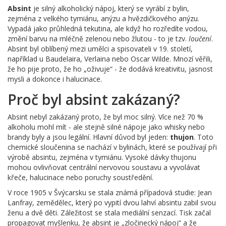
Absint
je silný alkoholický nápoj, který se vyrábí z bylin,
zejména z velkého tymiánu, anýzu a hvězdičkového anýzu.
Vypadá jako průhledná tekutina, ale když ho rozředíte vodou,
změní barvu na mléčně zelenou nebo žlutou - to je tzv.
loučení
.
Absint byl oblíbený mezi umělci a spisovateli v 19. století,
například u Baudelaira, Verlaina nebo Oscar Wilde. Mnozí věřili,
že ho pije proto, že ho „oživuje“ - že dodává kreativitu, jasnost
mysli a dokonce i halucinace.
Proč byl absint zakázaný?
Absint nebyl zakázaný proto, že byl moc silný. Více než 70 %
alkoholu mohl mít - ale stejně silné nápoje jako whisky nebo
brandy byly a jsou legální. Hlavní důvod byl jeden:
thujon
. Toto
chemické sloučenina se nachází v bylinách, které se používají při
výrobě absintu, zejména v tymiánu. Vysoké dávky thujonu
mohou ovlivňovat centrální nervovou soustavu a vyvolávat
křeče, halucinace nebo poruchy soustředění.
V roce 1905 v Švýcarsku se stala známá případová studie: Jean
Lanfray, zemědělec, který po vypití dvou lahví absintu zabil svou
ženu a dvě děti. Záležitost se stala mediální senzací. Tisk začal
propagovat myšlenku, že absint je „zločinecký nápoj“ a že