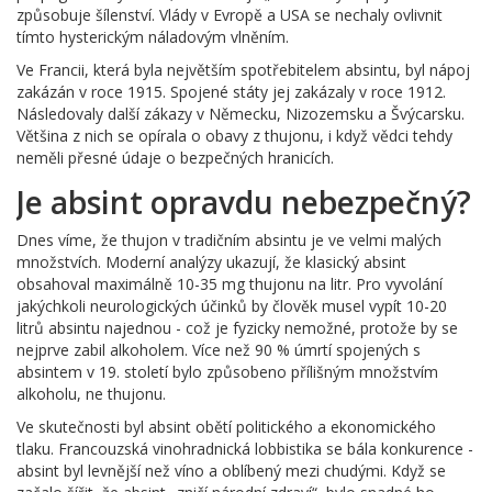
způsobuje šílenství. Vlády v Evropě a USA se nechaly ovlivnit
tímto hysterickým náladovým vlněním.
Ve Francii, která byla největším spotřebitelem absintu, byl nápoj
zakázán v roce 1915. Spojené státy jej zakázaly v roce 1912.
Následovaly další zákazy v Německu, Nizozemsku a Švýcarsku.
Většina z nich se opírala o obavy z thujonu, i když vědci tehdy
neměli přesné údaje o bezpečných hranicích.
Je absint opravdu nebezpečný?
Dnes víme, že thujon v tradičním absintu je ve velmi malých
množstvích. Moderní analýzy ukazují, že klasický absint
obsahoval maximálně 10-35 mg thujonu na litr. Pro vyvolání
jakýchkoli neurologických účinků by člověk musel vypít 10-20
litrů absintu najednou - což je fyzicky nemožné, protože by se
nejprve zabil alkoholem. Více než 90 % úmrtí spojených s
absintem v 19. století bylo způsobeno přílišným množstvím
alkoholu, ne thujonu.
Ve skutečnosti byl absint obětí politického a ekonomického
tlaku. Francouzská vinohradnická lobbistika se bála konkurence -
absint byl levnější než víno a oblíbený mezi chudými. Když se