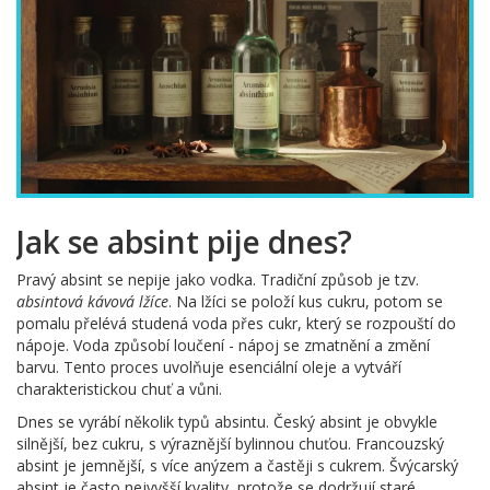
Jak se absint pije dnes?
Pravý absint se nepije jako vodka. Tradiční způsob je tzv.
absintová kávová lžíce
. Na lžíci se položí kus cukru, potom se
pomalu přelévá studená voda přes cukr, který se rozpouští do
nápoje. Voda způsobí loučení - nápoj se zmatnění a změní
barvu. Tento proces uvolňuje esenciální oleje a vytváří
charakteristickou chuť a vůni.
Dnes se vyrábí několik typů absintu. Český absint je obvykle
silnější, bez cukru, s výraznější bylinnou chuťou. Francouzský
absint je jemnější, s více anýzem a častěji s cukrem. Švýcarský
absint je často nejvyšší kvality, protože se dodržují staré