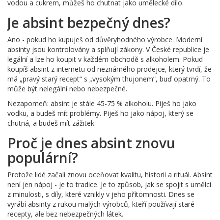
vodou a cukrem, můžeš ho chutnat jako umělecké dílo.
Je absint bezpečný dnes?
Ano - pokud ho kupuješ od důvěryhodného výrobce. Moderní
absinty jsou kontrolovány a splňují zákony. V České republice je
legální a lze ho koupit v každém obchodě s alkoholem. Pokud
koupíš absint z internetu od neznámého prodejce, který tvrdí, že
má „pravý starý recept“ s „vysokým thujonem“, buď opatrný. To
může být nelegální nebo nebezpečné.
Nezapomeň: absint je stále 45-75 % alkoholu. Piješ ho jako
vodku, a budeš mít problémy. Piješ ho jako nápoj, který se
chutná, a budeš mít zážitek.
Proč je dnes absint znovu
populární?
Protože lidé začali znovu oceňovat kvalitu, historii a rituál. Absint
není jen nápoj - je to tradice. Je to způsob, jak se spojit s umělci
z minulosti, s díly, které vznikly v jeho přítomnosti. Dnes se
vyrábí absinty z rukou malých výrobců, kteří používají staré
recepty, ale bez nebezpečných látek.