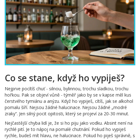
Co se stane, když ho vypiješ?
Nejprve pocítíš chuť - silnou, bylinnou, trochu sladkou, trochu
hořkou. Pak se objeví vůně - týměř jako by se v kapse měl kus
čerstvého tymiánu a anýzu. Když ho vypiješ, cítíš, jak se alkohol
pomalu šíří. Nejsou žádné halucinace. Nejsou žádné „modré
zraky“. Jen silný pocit opitosti, který se projeví za 20-30 minut.
Nejčastější chyba lidí je, že si ho piju jako vodku. Absint není na
rychlé pití. Je to nápoj na pomalé chutnání. Pokud ho vypiješ
rychle, budeš mít hlavu, ne halucinace. Pokud ho piješ správně, s