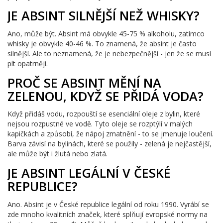
JE ABSINT SILNĚJŠÍ NEŽ WHISKY?
Ano, může být. Absint má obvykle 45-75 % alkoholu, zatímco
whisky je obvykle 40-46 %. To znamená, že absint je často
silnější. Ale to neznamená, že je nebezpečnější - jen že se musí
pít opatrněji.
PROČ SE ABSINT MĚNÍ NA
ZELENOU, KDYŽ SE PŘIDÁ VODA?
Když přidáš vodu, rozpouští se esenciální oleje z bylin, které
nejsou rozpustné ve vodě. Tyto oleje se rozptýlí v malých
kapičkách a způsobí, že nápoj zmatnění - to se jmenuje loučení.
Barva závisí na bylinách, které se použily - zelená je nejčastější,
ale může být i žlutá nebo zlatá.
JE ABSINT LEGÁLNÍ V ČESKÉ
REPUBLICE?
Ano. Absint je v České republice legální od roku 1990. Vyrábí se
zde mnoho kvalitních značek, které splňují evropské normy na