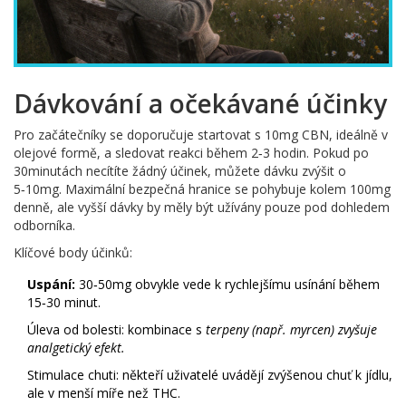
Dávkování a očekávané účinky
Pro začátečníky se doporučuje startovat s 10mg CBN, ideálně v
olejové formě, a sledovat reakci během 2‑3 hodin. Pokud po
30minutách necítíte žádný účinek, můžete dávku zvýšit o
5‑10mg. Maximální bezpečná hranice se pohybuje kolem 100mg
denně, ale vyšší dávky by měly být užívány pouze pod dohledem
odborníka.
Klíčové body účinků:
Uspání:
30‑50mg obvykle vede k rychlejšímu usínání během
15‑30 minut.
Úleva od bolesti: kombinace s
terpeny
(např. myrcen) zvyšuje
analgetický efekt.
Stimulace chuti: někteří uživatelé uvádějí zvýšenou chuť k jídlu,
ale v menší míře než THC.