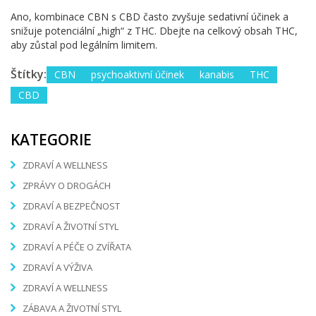
Ano, kombinace CBN s CBD často zvyšuje sedativní účinek a
snižuje potenciální „high“ z THC. Dbejte na celkový obsah THC,
aby zůstal pod legálním limitem.
Štítky:
CBN
psychoaktivní účinek
kanabis
THC
CBD
KATEGORIE
ZDRAVÍ A WELLNESS
ZPRÁVY O DROGÁCH
ZDRAVÍ A BEZPEČNOST
ZDRAVÍ A ŽIVOTNÍ STYL
ZDRAVÍ A PÉČE O ZVÍŘATA
ZDRAVÍ A VÝŽIVA
ZDRAVÍ A WELLNESS
ZÁBAVA A ŽIVOTNÍ STYL