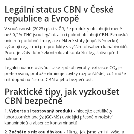
Legální status CBN v České
republice a Evropě
V současnosti (2025) platí v ČR, že produkty obsahující méně
než 0,2% THC jsou legální, a to i pokud obsahují CBN. Evropská
unie má podobné limity, ale některé státy (např. Německo)
vyžadují registraci pro produkty s vyšším obsahem kanabinoidů.
Proto je vždy dobré zkontrolovat konkrétní legislativu před
nákupem.
Legální nuance ovlivňují také způsob výroby: extrakce CO₂ je
preferována, protože eliminuje zbytky rozpouštědel, což může
mít dopad na čistotu CBN a jeho bezpečnost.
Praktické tipy, jak vyzkoušet
CBN bezpečně
1.
Vyberte si testovaný produkt
- hledejte certifikáty
laboratorních analýz (GC‑MS) uvádějící přesné množství
kanabinoidů a absence kontaminantů.
2.
Začněte s nízkou dávkou
- 10mg, jak jsme zmínili výše, a