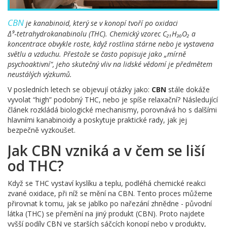
CBN
je kanabinoid, který se v konopí tvoří po oxidaci
Δ⁹‑tetrahydrokanabinolu (THC). Chemický vzorec C₂₁H₃₀O₂ a
koncentrace obvykle roste, když rostlina stárne nebo je vystavena
světlu a vzduchu. Přestože se často popisuje jako „mírně
psychoaktivní“, jeho skutečný vliv na lidské vědomí je předmětem
neustálých výzkumů.
V posledních letech se objevují otázky jako:
CBN
stále dokáže
vyvolat “high” podobný THC, nebo je spíše relaxační? Následující
článek rozkládá biologické mechanismy, porovnává ho s dalšími
hlavními kanabinoidy a poskytuje praktické rady, jak jej
bezpečně vyzkoušet.
Jak CBN vzniká a v čem se liší
od THC?
Když se THC vystaví kyslíku a teplu, podléhá chemické reakci
zvané oxidace, při níž se mění na CBN. Tento proces můžeme
přirovnat k tomu, jak se jablko po nařezání zhnědne - původní
látka (THC) se přemění na jiný produkt (CBN). Proto najdete
vyšší podíly CBN ve starších sáčcích konopí nebo v produkty,