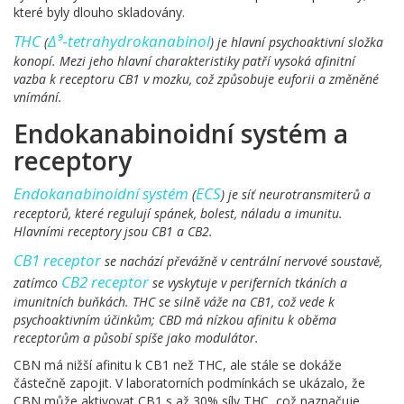
které byly dlouho skladovány.
THC
Δ⁹‑tetrahydrokanabinol
(
) je hlavní psychoaktivní složka
konopí. Mezi jeho hlavní charakteristiky patří vysoká afinitní
vazba k receptoru CB1 v mozku, což způsobuje euforii a změněné
vnímání.
Endokanabinoidní systém a
receptory
Endokanabinoidní systém
ECS
(
) je síť neurotransmiterů a
receptorů, které regulují spánek, bolest, náladu a imunitu.
Hlavními receptory jsou CB1 a CB2.
CB1 receptor
se nachází převážně v centrální nervové soustavě,
CB2 receptor
zatímco
se vyskytuje v periferních tkáních a
imunitních buňkách. THC se silně váže na CB1, což vede k
psychoaktivním účinkům; CBD má nízkou afinitu k oběma
receptorům a působí spíše jako modulátor.
CBN má nižší afinitu k CB1 než THC, ale stále se dokáže
částečně zapojit. V laboratorních podmínkách se ukázalo, že
CBN může aktivovat CB1 s až 30% síly THC, což naznačuje