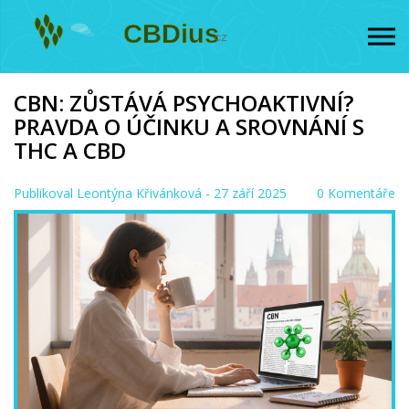
CBN: ZŮSTÁVÁ PSYCHOAKTIVNÍ?
PRAVDA O ÚČINKU A SROVNÁNÍ S
THC A CBD
Publikoval
Leontýna Křivánková
- 27 září 2025
0 Komentáře