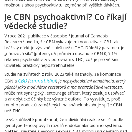
možnou slabou psychoaktivitu, zejména při vyšších dávkách.
Je CBN psychoaktivní? Co říkají
vědecké studie?
V roce 2021 publikace v časopise *Journal of Cannabis
Research* uvedla, že CBN vykazuje mírnou aktivaci CB1, ale
hráčský efekt je výrazně slabší než u THC. Důležitý parametr je
„nárazová síla“ (potency). V průměru dosahuje CBN 0,5‑1%
relativní psychoaktivity v porovnání s THC, což je pro většinu
uživatelů prakticky nepostřehnutelné.
Studie na zvířatech z roku 2023 také naznačily, že kombinace
CBD
cannabidiol
CBN a
(
) je nepsychoaktivní kanabinoid, který
působí jako modulátor receptorů a má protizánětlivé vlastnosti.
může mít synergický „entourage effect“, který zesiluje uspávací
a anxiolytické účinky bez výrazné euforie. To vysvětluje, proč
mnoho produktů zaměřených na spánek obsahuje spíše CBN
než THC.
Je však důležité podotknout, že individuální reakce se liší podle
genotype‑fenotypových rozdílů endokanabinoidního systému.
Někteří uživatelé s vysokou expresí CB1 mohou při dávkách nad