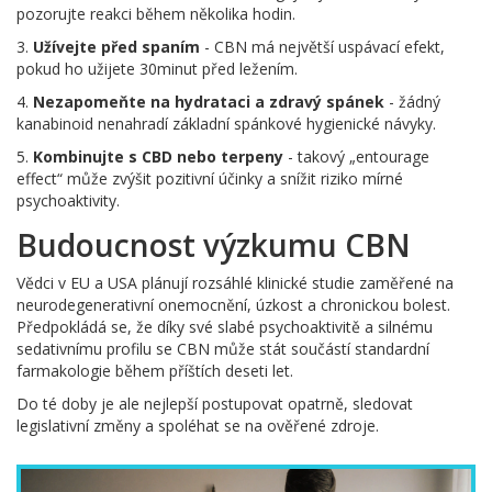
pozorujte reakci během několika hodin.
3.
Užívejte před spaním
- CBN má největší uspávací efekt,
pokud ho užijete 30minut před ležením.
4.
Nezapomeňte na hydrataci a zdravý spánek
- žádný
kanabinoid nenahradí základní spánkové hygienické návyky.
5.
Kombinujte s CBD nebo terpeny
- takový „entourage
effect“ může zvýšit pozitivní účinky a snížit riziko mírné
psychoaktivity.
Budoucnost výzkumu CBN
Vědci v EU a USA plánují rozsáhlé klinické studie zaměřené na
neurodegenerativní onemocnění, úzkost a chronickou bolest.
Předpokládá se, že díky své slabé psychoaktivitě a silnému
sedativnímu profilu se CBN může stát součástí standardní
farmakologie během příštích deseti let.
Do té doby je ale nejlepší postupovat opatrně, sledovat
legislativní změny a spoléhat se na ověřené zdroje.