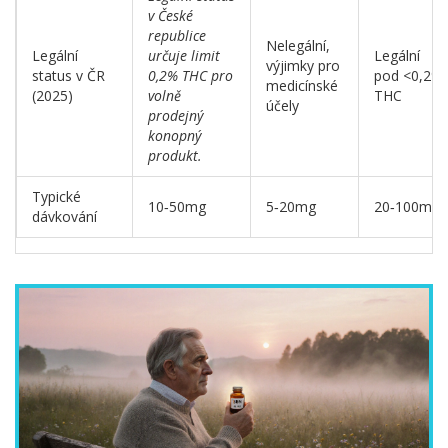
v České
republice
Nelegální,
Legální
určuje limit
Legální
výjimky pro
status v ČR
0,2% THC pro
pod <0,2%
medicínské
(2025)
volně
THC
účely
prodejný
konopný
produkt.
Typické
10‑50mg
5‑20mg
20‑100mg
dávkování