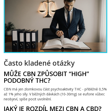
Často kladené otázky
MŮŽE CBN ZPŮSOBIT “HIGH”
PODOBNÝ THC?
CBN má jen zlomkovou část psychoaktivity THC - přibližně 0,5%
až 1% jeho síly. V běžných dávkách (10‑30mg) se euforie vůbec
neobjeví, spíše pocit uvolnění.
JAKÝ JE ROZDÍL MEZI CBN A CBD?