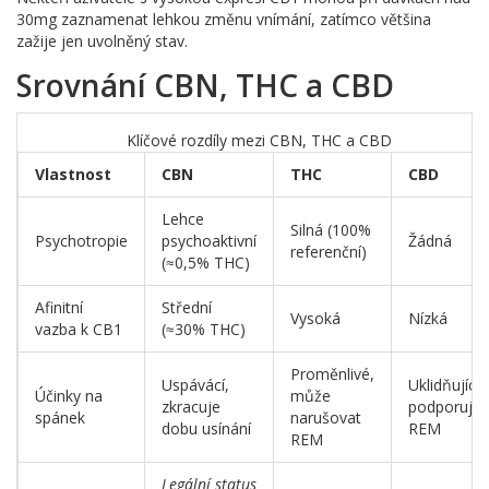
30mg zaznamenat lehkou změnu vnímání, zatímco většina
zažije jen uvolněný stav.
Srovnání CBN, THC a CBD
Klíčové rozdíly mezi CBN, THC a CBD
Vlastnost
CBN
THC
CBD
Lehce
Silná (100%
Psychotropie
psychoaktivní
Žádná
referenční)
(≈0,5% THC)
Afinitní
Střední
Vysoká
Nízká
vazba k CB1
(≈30% THC)
Proměnlivé,
Uspávácí,
Uklidňující,
Účinky na
může
zkracuje
podporuje
spánek
narušovat
dobu usínání
REM
REM
Legální status