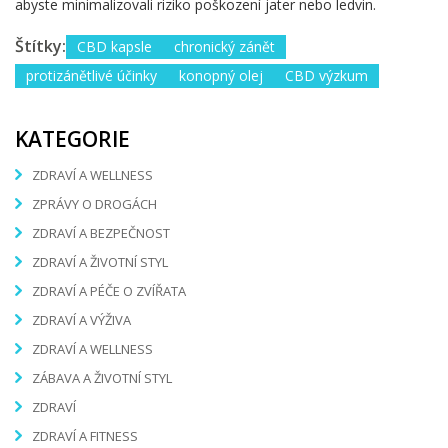
abyste minimalizovali riziko poškození jater nebo ledvin.
Štítky:
CBD kapsle
chronický zánět
protizánětlivé účinky
konopný olej
CBD výzkum
KATEGORIE
ZDRAVÍ A WELLNESS
ZPRÁVY O DROGÁCH
ZDRAVÍ A BEZPEČNOST
ZDRAVÍ A ŽIVOTNÍ STYL
ZDRAVÍ A PÉČE O ZVÍŘATA
ZDRAVÍ A VÝŽIVA
ZDRAVÍ A WELLNESS
ZÁBAVA A ŽIVOTNÍ STYL
ZDRAVÍ
ZDRAVÍ A FITNESS