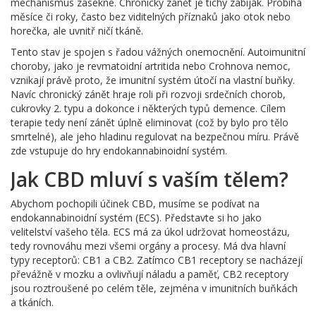
mechanismus zasekne. Chronický zánět je tichý zabiják. Probíhá
měsíce či roky, často bez viditelných příznaků jako otok nebo
horečka, ale uvnitř ničí tkáně.
Tento stav je spojen s řadou vážných onemocnění. Autoimunitní
choroby, jako je revmatoidní artritida nebo Crohnova nemoc,
vznikají právě proto, že imunitní systém útočí na vlastní buňky.
Navíc chronický zánět hraje roli při rozvoji srdečních chorob,
cukrovky 2. typu a dokonce i některých typů demence. Cílem
terapie tedy není zánět úplně eliminovat (což by bylo pro tělo
smrtelné), ale jeho hladinu regulovat na bezpečnou míru. Právě
zde vstupuje do hry endokannabinoidní systém.
Jak CBD mluví s vaším tělem?
Abychom pochopili účinek CBD, musíme se podívat na
endokannabinoidní systém (ECS). Představte si ho jako
velitelství vašeho těla. ECS má za úkol udržovat homeostázu,
tedy rovnováhu mezi všemi orgány a procesy. Má dva hlavní
typy receptorů: CB1 a CB2. Zatímco CB1 receptory se nacházejí
převážně v mozku a ovlivňují náladu a paměť, CB2 receptory
jsou roztroušené po celém těle, zejména v imunitních buňkách
a tkáních.