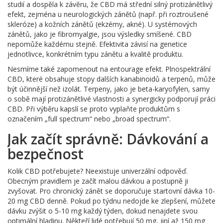
studií a dospěla k závěru, že CBD má střední silný protizánětlivý
efekt, zejména u neurologických zánětů (např. při roztroušené
skleróze) a kožních zánětů (ekzémy, akné). U systémových
zánětů, jako je fibromyalgie, jsou výsledky smíšené. CBD
nepomůže každému stejně. Efektivita závisí na genetice
jednotlivce, konkrétním typu zánětu a kvalitě produktu.
Nesmíme také zapomenout na entourage efekt. Plnospektrální
CBD, které obsahuje stopy dalších kanabinoidů a terpenů, může
být účinnější než izolát. Terpeny, jako je beta-karyofylen, samy
o sobě mají protizánětlivé vlastnosti a synergicky podporují práci
CBD. Při výběru kapslí se proto vyplaňte produktům s
označením „full spectrum“ nebo „broad spectrum“.
Jak začít správně: Dávkování a
bezpečnost
Kolik CBD potřebujete? Neexistuje univerzální odpověď.
Obecným pravidlem je začít malou dávkou a postupně ji
zvyšovat. Pro chronický zánět se doporučuje startovní dávka 10-
20 mg CBD denně. Pokud po týdnu nedojde ke zlepšení, můžete
dávku zvýšit o 5-10 mg každý týden, dokud nenajdete svou
optimální hladinu. Někteří lidé potřebují 50 mg, jiní až 150 mg