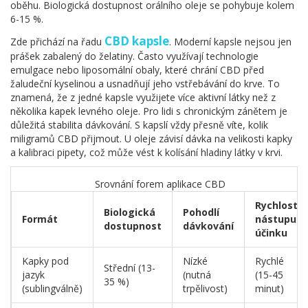
oběhu. Biologická dostupnost orálního oleje se pohybuje kolem
6-15 %.
CBD kapsle
Zde přichází na řadu
. Moderní kapsle nejsou jen
prášek zabalený do želatiny. Často využívají technologie
emulgace nebo liposomální obaly, které chrání CBD před
žaludeční kyselinou a usnadňují jeho vstřebávání do krve. To
znamená, že z jedné kapsle využijete více aktivní látky než z
několika kapek levného oleje. Pro lidi s chronickým zánětem je
důležitá stabilita dávkování. S kapslí vždy přesně víte, kolik
miligramů CBD přijmout. U oleje závisí dávka na velikosti kapky
a kalibraci pipety, což může vést k kolísání hladiny látky v krvi.
Srovnání forem aplikace CBD
Rychlost
Biologická
Pohodlí
Formát
nástupu
dostupnost
dávkování
účinku
Kapky pod
Nízké
Rychlé
Střední (13-
jazyk
(nutná
(15-45
35 %)
(sublingválně)
trpělivost)
minut)