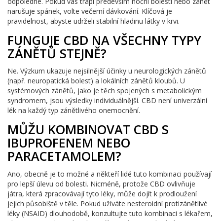
odpoledne. Pokud vás trápí především noční bolesti nebo zánět
narušuje spánek, volte večerní dávkování. Klíčová je
pravidelnost, abyste udrželi stabilní hladinu látky v krvi.
FUNGUJE CBD NA VŠECHNY TYPY
ZÁNĚTŮ STEJNĚ?
Ne. Výzkum ukazuje nejsilnější účinky u neurologických zánětů
(např. neuropatická bolest) a lokálních zánětů kloubů. U
systémových zánětů, jako je těch spojených s metabolickým
syndromem, jsou výsledky individuálnější. CBD není univerzální
lék na každý typ zánětlivého onemocnění.
MŮŽU KOMBINOVAT CBD S
IBUPROFENEM NEBO
PARACETAMOLEM?
Ano, obecně je to možné a někteří lidé tuto kombinaci používají
pro lepší úlevu od bolesti. Nicméně, protože CBD ovlivňuje
játra, která zpracovávají tyto léky, může dojít k prodloužení
jejich působiště v těle. Pokud užíváte nesteroidní protizánětlivé
léky (NSAID) dlouhodobě, konzultujte tuto kombinaci s lékařem,