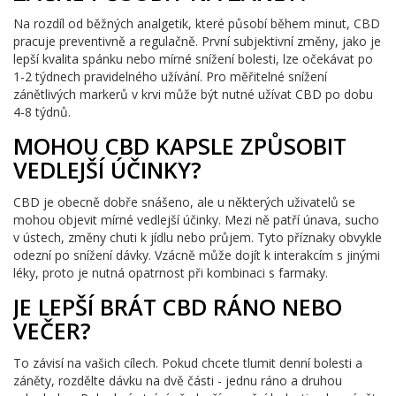
Na rozdíl od běžných analgetik, které působí během minut, CBD
pracuje preventivně a regulačně. První subjektivní změny, jako je
lepší kvalita spánku nebo mírné snížení bolesti, lze očekávat po
1-2 týdnech pravidelného užívání. Pro měřitelné snížení
zánětlivých markerů v krvi může být nutné užívat CBD po dobu
4-8 týdnů.
MOHOU CBD KAPSLE ZPŮSOBIT
VEDLEJŠÍ ÚČINKY?
CBD je obecně dobře snášeno, ale u některých uživatelů se
mohou objevit mírné vedlejší účinky. Mezi ně patří únava, sucho
v ústech, změny chuti k jídlu nebo průjem. Tyto příznaky obvykle
odezní po snížení dávky. Vzácně může dojít k interakcím s jinými
léky, proto je nutná opatrnost při kombinaci s farmaky.
JE LEPŠÍ BRÁT CBD RÁNO NEBO
VEČER?
To závisí na vašich cílech. Pokud chcete tlumit denní bolesti a
záněty, rozdělte dávku na dvě části - jednu ráno a druhou