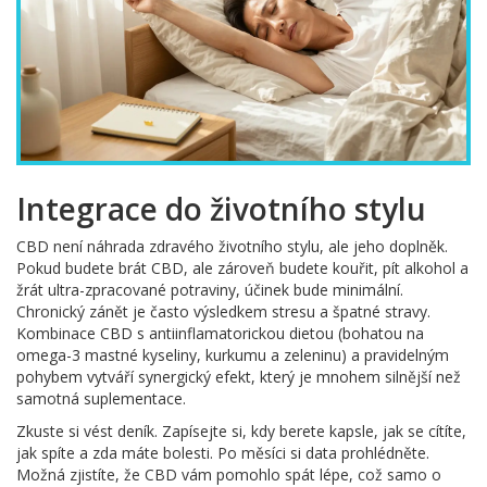
Integrace do životního stylu
CBD není náhrada zdravého životního stylu, ale jeho doplněk.
Pokud budete brát CBD, ale zároveň budete kouřit, pít alkohol a
žrát ultra-zpracované potraviny, účinek bude minimální.
Chronický zánět je často výsledkem stresu a špatné stravy.
Kombinace CBD s antiinflamatorickou dietou (bohatou na
omega-3 mastné kyseliny, kurkumu a zeleninu) a pravidelným
pohybem vytváří synergický efekt, který je mnohem silnější než
samotná suplementace.
Zkuste si vést deník. Zapísejte si, kdy berete kapsle, jak se cítíte,
jak spíte a zda máte bolesti. Po měsíci si data prohlédněte.
Možná zjistíte, že CBD vám pomohlo spát lépe, což samo o