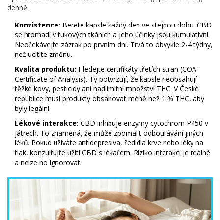
denně.
Konzistence:
Berete kapsle každý den ve stejnou dobu. CBD
se hromadí v tukových tkáních a jeho účinky jsou kumulativní.
Neočekávejte zázrak po prvním dni. Trvá to obvykle 2-4 týdny,
než ucítíte změnu.
Kvalita produktu:
Hledejte certifikáty třetích stran (COA -
Certificate of Analysis). Ty potvrzují, že kapsle neobsahují
těžké kovy, pesticidy ani nadlimitní množství THC. V České
republice musí produkty obsahovat méně než 1 % THC, aby
byly legální.
Lékové interakce:
CBD inhibuje enzymy cytochrom P450 v
játrech. To znamená, že může zpomalit odbourávání jiných
léků. Pokud užíváte antidepresiva, ředidla krve nebo léky na
tlak, konzultujte užití CBD s lékařem. Riziko interakcí je reálné
a nelze ho ignorovat.