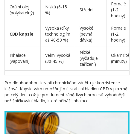
Pomalé
Orální olej
Nízká (6-15
Střední
(1-2
(polykatelný)
%)
hodiny)
Vysoká (díky
Vysoké
Pomalé
CBD kapsle
technologiím
(pevná
(1-2
až 40-50 %)
dávka)
hodiny)
Nízké
Inhalace
Velmi vysoká
Okamžité
(vyžaduje
(vapování)
(30-45 %)
(minuty)
zařízení)
Pro dlouhodobou terapii chronického zánětu je konzistence
klíčová. Kapsle vám umožňují mít stabilní hladinu CBD v plazmě
po celý den, což je pro tlumení zánětlivých procesů výhodnější
než špičkování hladin, které přináší inhalace.