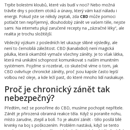
Trpíte bolestmi kloubů, které vás budí v noci? Nebo možná
trávíte dny s pocitem otoků a únavy, který vám kazí náladu i
energii. Pokud jste se někdy zeptali, zda
CBD
může pomoci
potlačit ten nepříjemný, dlouhodobý zánět ve vašem těle, nejste
sami. Na internetu plují zaručené recepty na „zázračné léky“, ale
realita je trochu složitější.
Vědecký výzkum z posledních let ukazuje slibné výsledky, ale
není to černobílá záležitost. CBD (kanabidiol) není magická
pilulka, která okamžitě vymaže všechny záněty. Je to však látka,
která má unikátní schopnost komunikovat s naším imunitním
systémem. Pojďme si rozebrat, co skutečně víme o tom, jak
CBD ovlivňuje chronické záněty, proč jsou kapsle často lepší
volbou než oleje, a kde leží past, do které mnoho lidí naskakuje.
Proč je chronický zánět tak
nebezpečný?
Předtím, než se ponoříme do CBD, musíme pochopit nepřítele.
Zánět je přirozená obranná reakce těla. Když si poraníte nohu,
místo zarudne, zteplí a bolí. To je akutní zánět - tělo posílá bílé
krvinky na boj s poškozením. Problém nastává, když se tento