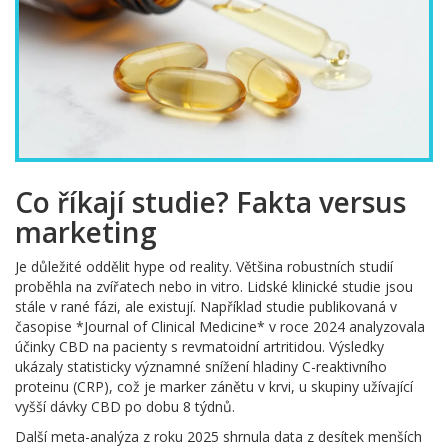
Co říkají studie? Fakta versus
marketing
Je důležité oddělit hype od reality. Většina robustních studií
proběhla na zvířatech nebo in vitro. Lidské klinické studie jsou
stále v rané fázi, ale existují. Například studie publikovaná v
časopise *Journal of Clinical Medicine* v roce 2024 analyzovala
účinky CBD na pacienty s revmatoidní artritidou. Výsledky
ukázaly statisticky významné snížení hladiny C-reaktivního
proteinu (CRP), což je marker zánětu v krvi, u skupiny užívající
vyšší dávky CBD po dobu 8 týdnů.
Další meta-analýza z roku 2025 shrnula data z desítek menších