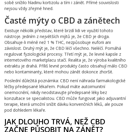
sobě snížilo hladinu kortizolu a tím i zánět. Přímé souvislosti
nejsou vždy zřejmé hned.
Časté mýty o CBD a zánětech
Existuje několik představ, které brzdí lidi ve využití tohoto
nástroje. Jedním z největších mýtů je, že CBD je droga.
Obsahuje-li méně než 1 % THC, nezpůsobuje euforii ani
závislost. Druhý mýt je, že CBD léčí všechno. Neléčí. Pomáhá
regulovat fyziologické procesy. Třetí mýt je, že levné kapsle z
internetového marketplacu stačí. Realita je, že výroba kvalitního
extraktu je drahá. Příliš levné produkty často obsahují málo CBD
nebo kontaminanty, které mohou zánět dokonce zhoršit.
Poslední důležitá poznámka: CBD není náhrada farmakologické
léčby předepsané lékařem. Pokud máte autoimunitní
onemocnění, nikdy neodstavujte předepsané léky bez
konzultace se specialistou. CBD může fungovat jako adjuvantní
terapie, která umožní snížit dávku konvenčních léků, ale pouze
pod dohledem lékaře.
JAK DLOUHO TRVÁ, NEŽ CBD
ZAČNE PŮSOBIT NA ZÁNĚT?