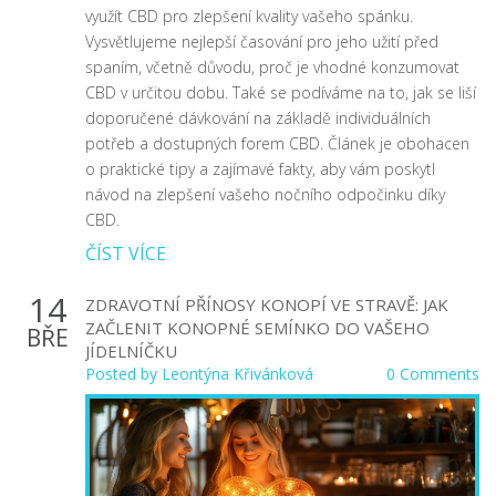
využít CBD pro zlepšení kvality vašeho spánku.
Vysvětlujeme nejlepší časování pro jeho užití před
spaním, včetně důvodu, proč je vhodné konzumovat
CBD v určitou dobu. Také se podíváme na to, jak se liší
doporučené dávkování na základě individuálních
potřeb a dostupných forem CBD. Článek je obohacen
o praktické tipy a zajímavé fakty, aby vám poskytl
návod na zlepšení vašeho nočního odpočinku díky
CBD.
ČÍST VÍCE
14
ZDRAVOTNÍ PŘÍNOSY KONOPÍ VE STRAVĚ: JAK
ZAČLENIT KONOPNÉ SEMÍNKO DO VAŠEHO
BŘE
JÍDELNÍČKU
Posted by
Leontýna Křivánková
0 Comments