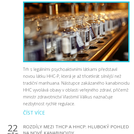
Trh s legálními psychoaktivními látkami představil
novou látku HHC-P, která je až třicetkrát silnější než
tradiční marihuana. Nástupce zakázaného kanabinoidu
HHC vyvolává obavy v oblasti veřejného zdraví, přičemž
ministr zdravotnictví Vlastimil Válkus naznačuje
nezbytnost rychlé regulace.
ČÍST VÍCE
22
ROZDÍLY MEZI THCP A HHCP: HLUBOKÝ POHLED
NA NOVÉ KANABINOIDY