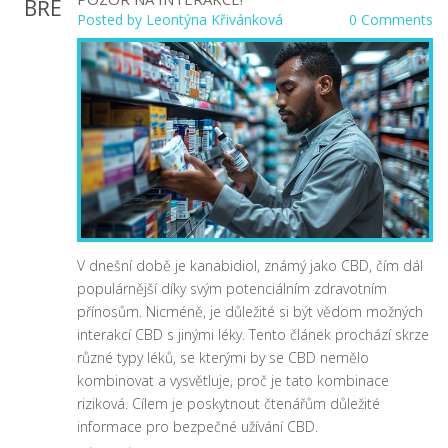
BŘE
Posted by
Leontýna Křivánková
0 Comments
V dnešní době je kanabidiol, známý jako CBD, čím dál
populárnější díky svým potenciálním zdravotním
přínosům. Nicméně, je důležité si být vědom možných
interakcí CBD s jinými léky. Tento článek prochází skrze
různé typy léků, se kterými by se CBD nemělo
kombinovat a vysvětluje, proč je tato kombinace
riziková. Cílem je poskytnout čtenářům důležité
informace pro bezpečné užívání CBD.