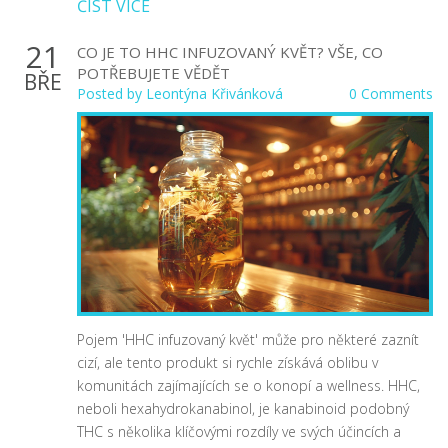
ČÍST VÍCE
21
CO JE TO HHC INFUZOVANÝ KVĚT? VŠE, CO
POTŘEBUJETE VĚDĚT
BŘE
Posted by
Leontýna Křivánková
0 Comments
Pojem 'HHC infuzovaný květ' může pro některé zaznít
cizí, ale tento produkt si rychle získává oblibu v
komunitách zajímajících se o konopí a wellness. HHC,
neboli hexahydrokanabinol, je kanabinoid podobný
THC s několika klíčovými rozdíly ve svých účincích a