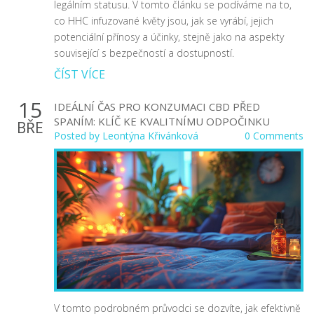
legálním statusu. V tomto článku se podíváme na to,
co HHC infuzované květy jsou, jak se vyrábí, jejich
potenciální přínosy a účinky, stejně jako na aspekty
související s bezpečností a dostupností.
ČÍST VÍCE
15
IDEÁLNÍ ČAS PRO KONZUMACI CBD PŘED
SPANÍM: KLÍČ KE KVALITNÍMU ODPOČINKU
BŘE
Posted by
Leontýna Křivánková
0 Comments
V tomto podrobném průvodci se dozvíte, jak efektivně