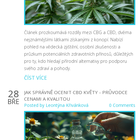
Článek prozkoumává rozdíly mezi CBG a CBD, dvěma
nejznámějšími látkami získanými z konopí. Nabízí
pohled na vědecká zjištění, osobní zkušenosti a
průzkum potenciálních zdravotních přínosů, důležitých
pro ty, kdo hledají přírodní alternativy pro podporu
svého zdraví a pohody.
ČÍST VÍCE
28
JAK SPRÁVNĚ OCENIT CBD KVĚTY - PRŮVODCE
CENAMI A KVALITOU
BŘE
Posted by
Leontýna Křivánková
0 Comments