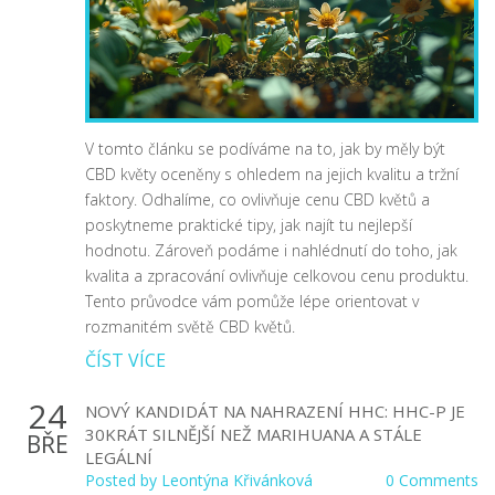
V tomto článku se podíváme na to, jak by měly být
CBD květy oceněny s ohledem na jejich kvalitu a tržní
faktory. Odhalíme, co ovlivňuje cenu CBD květů a
poskytneme praktické tipy, jak najít tu nejlepší
hodnotu. Zároveň podáme i nahlédnutí do toho, jak
kvalita a zpracování ovlivňuje celkovou cenu produktu.
Tento průvodce vám pomůže lépe orientovat v
rozmanitém světě CBD květů.
ČÍST VÍCE
24
NOVÝ KANDIDÁT NA NAHRAZENÍ HHC: HHC-P JE
30KRÁT SILNĚJŠÍ NEŽ MARIHUANA A STÁLE
BŘE
LEGÁLNÍ
Posted by
Leontýna Křivánková
0 Comments