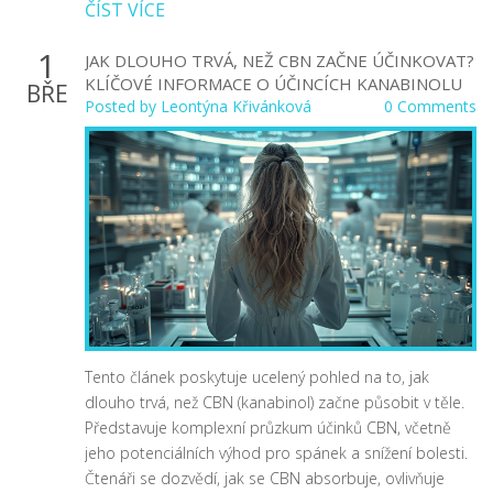
ČÍST VÍCE
1
JAK DLOUHO TRVÁ, NEŽ CBN ZAČNE ÚČINKOVAT?
KLÍČOVÉ INFORMACE O ÚČINCÍCH KANABINOLU
BŘE
Posted by
Leontýna Křivánková
0 Comments
Tento článek poskytuje ucelený pohled na to, jak
dlouho trvá, než CBN (kanabinol) začne působit v těle.
Představuje komplexní průzkum účinků CBN, včetně
jeho potenciálních výhod pro spánek a snížení bolesti.
Čtenáři se dozvědí, jak se CBN absorbuje, ovlivňuje