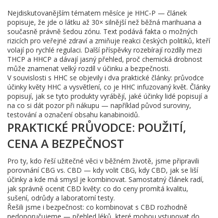
Nejdiskutovanějším tématem měsíce je HHC‑P — článek
popisuje, že jde o látku až 30× silnější než běžná marihuana a
současně právně šedou zónu. Text podává fakta o možných
rizicích pro veřejné zdraví a zmiňuje reakci českých politiků, kteří
volají po rychlé regulaci. Další příspěvky rozebírají rozdíly mezi
THCP a HHCP a dávají jasný přehled, proč chemická drobnost
může znamenat velký rozdíl v účinku a bezpečnosti.
V souvislosti s HHC se objevily i dva praktické články: průvodce
účinky květy HHC a vysvětlení, co je HHC infuzovaný květ. Články
popisují, jak se tyto produkty vyrábějí, jaké účinky lidé popisují a
na co si dát pozor při nákupu — například původ suroviny,
testování a označení obsahu kanabinoidů.
PRAKTICKÉ PRŮVODCE: POUŽITÍ,
CENA A BEZPEČNOST
Pro ty, kdo řeší užitečné věci v běžném životě, jsme připravili
porovnání CBG vs. CBD — kdy volit CBG, kdy CBD, jak se liší
účinky a kde má smysl je kombinovat. Samostatný článek radí,
jak správně ocenit CBD květy: co do ceny promítá kvalitu,
sušení, odrůdy a laboratorní testy.
Řešili jsme i bezpečnost: co kombinovat s CBD rozhodně
nedoporučujeme — přehled léků, které mohou vstupovat do