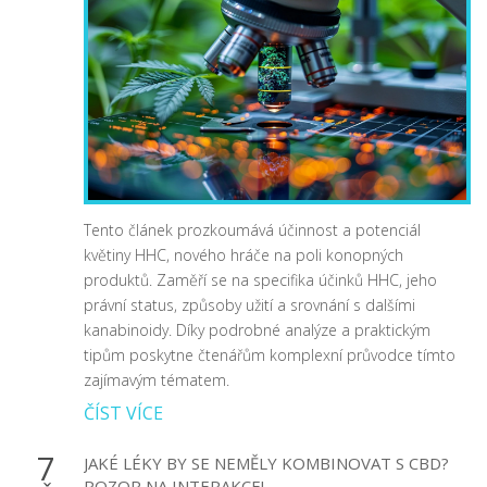
Tento článek prozkoumává účinnost a potenciál
květiny HHC, nového hráče na poli konopných
produktů. Zaměří se na specifika účinků HHC, jeho
právní status, způsoby užití a srovnání s dalšími
kanabinoidy. Díky podrobné analýze a praktickým
tipům poskytne čtenářům komplexní průvodce tímto
zajímavým tématem.
ČÍST VÍCE
7
JAKÉ LÉKY BY SE NEMĚLY KOMBINOVAT S CBD?
POZOR NA INTERAKCE!