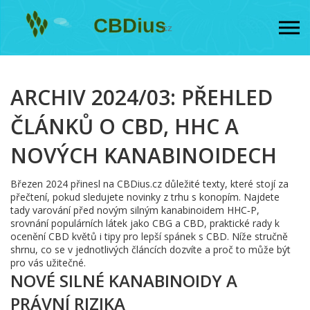
ARCHIV 2024/03: PŘEHLED
ČLÁNKŮ O CBD, HHC A
NOVÝCH KANABINOIDECH
Březen 2024 přinesl na CBDius.cz důležité texty, které stojí za
přečtení, pokud sledujete novinky z trhu s konopím. Najdete
tady varování před novým silným kanabinoidem HHC‑P,
srovnání populárních látek jako CBG a CBD, praktické rady k
ocenění CBD květů i tipy pro lepší spánek s CBD. Níže stručně
shrnu, co se v jednotlivých článcích dozvíte a proč to může být
pro vás užitečné.
NOVÉ SILNÉ KANABINOIDY A
PRÁVNÍ RIZIKA