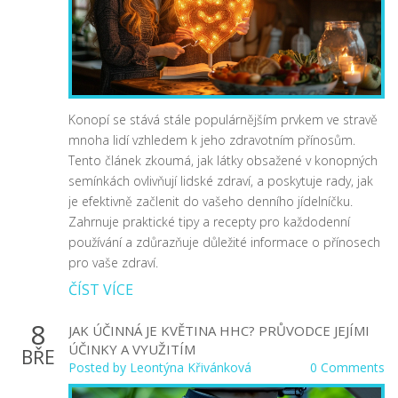
Konopí se stává stále populárnějším prvkem ve stravě
mnoha lidí vzhledem k jeho zdravotním přínosům.
Tento článek zkoumá, jak látky obsažené v konopných
semínkách ovlivňují lidské zdraví, a poskytuje rady, jak
je efektivně začlenit do vašeho denního jídelníčku.
Zahrnuje praktické tipy a recepty pro každodenní
používání a zdůrazňuje důležité informace o přínosech
pro vaše zdraví.
ČÍST VÍCE
8
JAK ÚČINNÁ JE KVĚTINA HHC? PRŮVODCE JEJÍMI
ÚČINKY A VYUŽITÍM
BŘE
Posted by
Leontýna Křivánková
0 Comments