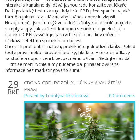
interakcí s kanabinoidy, dává jasnou radu konzultovat lékaře.
Další praktický text ukazuje, kdy brát CBD před spaním, v jaké
formě a jak nastavit dávku, aby spánek opravdu zlepšil.
Nezapomněli jsme na výživu a delší účinky kanabinolů: najdete
recepty a tipy, jak začlenit konopná semínka do jídelníčku, a
článek o CBN vysvětluje, jak rychle působí a kdy můžete
očekávat efekt na spánek nebo bolest.
Chcete-li prohloubit znalosti, proklikněte jednotlivé články. Pokud
řešíte právní nebo zdravotní otázky, hledejte v textech odkazy
na studie a doporučení k bezpečnému užívání. Sledujte nás dál
— trh se mění rychle a my budeme dál přinášet ověřené
informace bez marketingového šumu.
29
CBG VS. CBD: ROZDÍLY, ÚČINKY A VYUŽITÍ V
PRAXI
BŘE
Posted by
Leontýna Křivánková
0 Comments