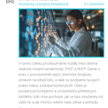
BŘE
Posted by
Leontýna Křivánková
0 Comments
V tomto článku prozkoumáme rozdíly mezi dvěma
relativně novými kanabinoidy, THCP a HHCP. Dáme si
práci s porozuměním jejich chemické struktury,
účinkům na lidské tělo, a také se podíváme na jejich
právní status a bezpečnostní profil. Cílem je
poskytnout komplexní a srozumitelný přehled pro
každého, kdo chce pochopit, jak se tyto sloučeniny od
sebe liší a jak mohou ovlivnit naše zdraví a pohodu.